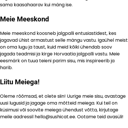
sama kaasahaarav kui mäng ise.
Meie Meeskond
Meie meeskond koosneb jalgpalli entusiastidest, kes
jagavad ühist armastust selle mängu vastu. Igaühel meist
on oma lugu ja taust, kuid meid kõiki ühendab soov
jagada teadmisi ja kirge Horvaatia jalgpalli vastu. Meie
eesmärk on tuua teieni parim sisu, mis inspireerib ja
harib.
Liitu Meiega!
Oleme rõõmsad, et olete siin! Uurige meie sisu, avastage
uusi lugusid ja jagage oma mõtteid meiega. Kui teil on
küsimusi või soovite meiega ühendust võtta, kirjutage
meile aadressil
hello@sushicat.ee
. Ootame teid avasüli!