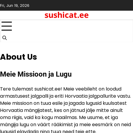
Skip
Fri, Jun 19, 2026
to
sushicat.ee
content
About Us
Meie Missioon ja Lugu
Tere tulemast sushicat.ee! Meie veebileht on loodud
armastusest jalgpalli ja eriti Horvaatia jalgpallurite vastu.
Meie missioon on tuua esile ja jagada lugusid kuulsatest
Horvaatia mängijatest, kes on jätnud jälje mitte ainult
oma riigis, vaid ka kogu maailmas. Me usume, et iga
mängija lugu on väärt rääkimist ja meie eesmärk on neid
lugusid elavdada ning tuua need teie ette.