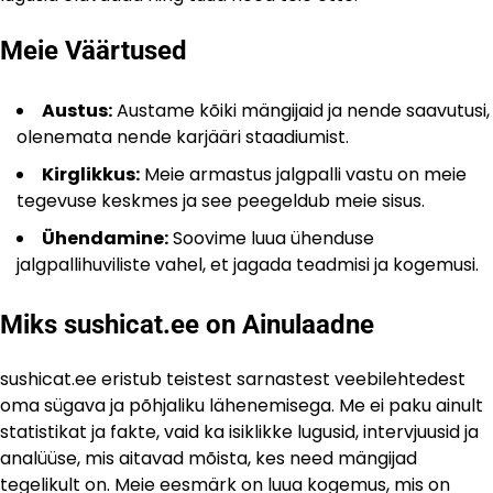
Meie Väärtused
Austus:
Austame kõiki mängijaid ja nende saavutusi,
olenemata nende karjääri staadiumist.
Kirglikkus:
Meie armastus jalgpalli vastu on meie
tegevuse keskmes ja see peegeldub meie sisus.
Ühendamine:
Soovime luua ühenduse
jalgpallihuviliste vahel, et jagada teadmisi ja kogemusi.
Miks sushicat.ee on Ainulaadne
sushicat.ee eristub teistest sarnastest veebilehtedest
oma sügava ja põhjaliku lähenemisega. Me ei paku ainult
statistikat ja fakte, vaid ka isiklikke lugusid, intervjuusid ja
analüüse, mis aitavad mõista, kes need mängijad
tegelikult on. Meie eesmärk on luua kogemus, mis on