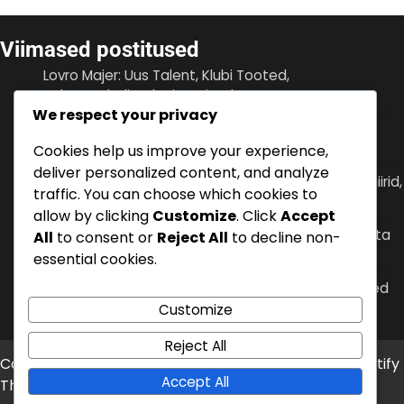
Viimased postitused
Lovro Majer: Uus Talent, Klubi Tooted,
Rahvusvahelised Esinemised
We respect your privacy
Ante Rebić: Varajased päevad, Perekonna toetus,
Isiklikud väljakutsed
Cookies help us improve your experience,
deliver personalized content, and analyze
Ivan Rakitić: Rahvusvahelised väravad, Suured turniirid,
traffic. You can choose which cookies to
Meeskonna mõju
allow by clicking
Customize
. Click
Accept
Zvonimir Boban: Rahvusvaheline pärand, 1998. aasta
All
to consent or
Reject All
to decline non-
maailmameistrivõistlused, meeskonna juhtimine
essential cookies.
Dejan Lovren: Premier League’i edu, rahvusvahelised
turniirid, klubi verstapostid
Customize
Reject All
Copyright © 2026
sushicat.ee
Theme: News Bite By
Artify
Accept All
Themes
.