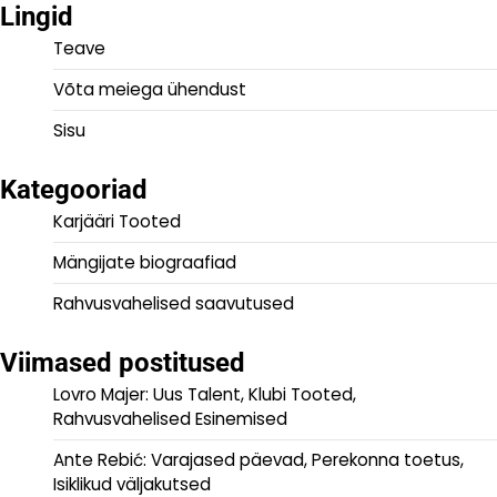
Lingid
Teave
Võta meiega ühendust
Sisu
Kategooriad
Karjääri Tooted
Mängijate biograafiad
Rahvusvahelised saavutused
Viimased postitused
Lovro Majer: Uus Talent, Klubi Tooted,
Rahvusvahelised Esinemised
Ante Rebić: Varajased päevad, Perekonna toetus,
Isiklikud väljakutsed