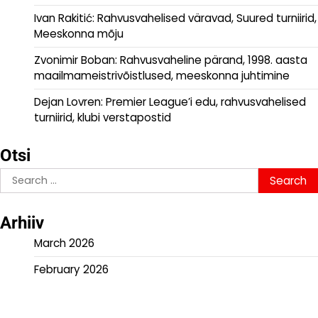
Ivan Rakitić: Rahvusvahelised väravad, Suured turniirid,
Meeskonna mõju
Zvonimir Boban: Rahvusvaheline pärand, 1998. aasta
maailmameistrivõistlused, meeskonna juhtimine
Dejan Lovren: Premier League’i edu, rahvusvahelised
turniirid, klubi verstapostid
Otsi
Search
for:
Arhiiv
March 2026
February 2026