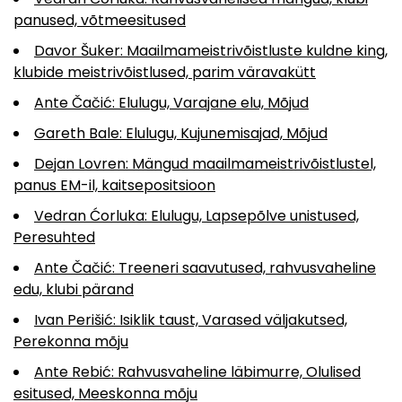
panused, võtmeesitused
Davor Šuker: Maailmameistrivõistluste kuldne king,
klubide meistrivõistlused, parim väravakütt
Ante Čačić: Elulugu, Varajane elu, Mõjud
Gareth Bale: Elulugu, Kujunemisajad, Mõjud
Dejan Lovren: Mängud maailmameistrivõistlustel,
panus EM-il, kaitsepositsioon
Vedran Ćorluka: Elulugu, Lapsepõlve unistused,
Peresuhted
Ante Čačić: Treeneri saavutused, rahvusvaheline
edu, klubi pärand
Ivan Perišić: Isiklik taust, Varased väljakutsed,
Perekonna mõju
Ante Rebić: Rahvusvaheline läbimurre, Olulised
esitused, Meeskonna mõju