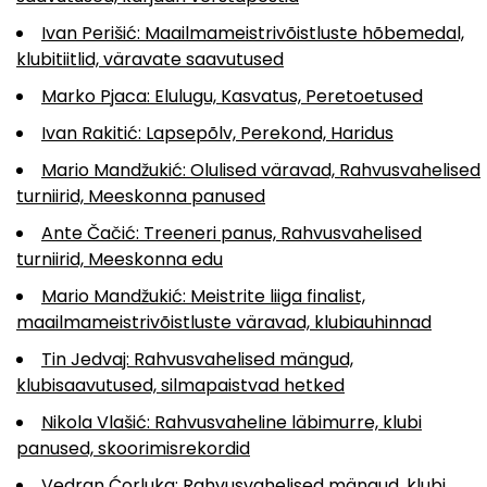
Ivan Perišić: Maailmameistrivõistluste hõbemedal,
klubitiitlid, väravate saavutused
Marko Pjaca: Elulugu, Kasvatus, Peretoetused
Ivan Rakitić: Lapsepõlv, Perekond, Haridus
Mario Mandžukić: Olulised väravad, Rahvusvahelised
turniirid, Meeskonna panused
Ante Čačić: Treeneri panus, Rahvusvahelised
turniirid, Meeskonna edu
Mario Mandžukić: Meistrite liiga finalist,
maailmameistrivõistluste väravad, klubiauhinnad
Tin Jedvaj: Rahvusvahelised mängud,
klubisaavutused, silmapaistvad hetked
Nikola Vlašić: Rahvusvaheline läbimurre, klubi
panused, skoorimisrekordid
Vedran Ćorluka: Rahvusvahelised mängud, klubi