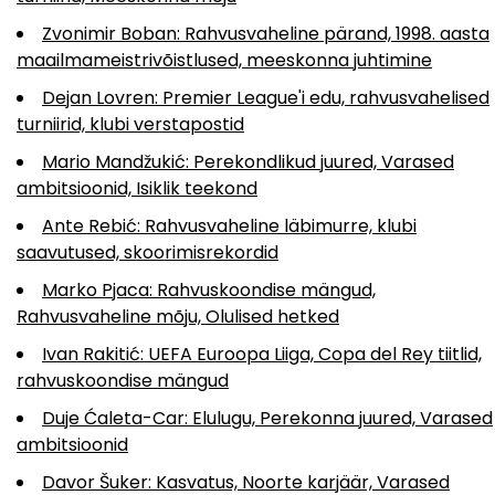
Zvonimir Boban: Rahvusvaheline pärand, 1998. aasta
maailmameistrivõistlused, meeskonna juhtimine
Dejan Lovren: Premier League'i edu, rahvusvahelised
turniirid, klubi verstapostid
Mario Mandžukić: Perekondlikud juured, Varased
ambitsioonid, Isiklik teekond
Ante Rebić: Rahvusvaheline läbimurre, klubi
saavutused, skoorimisrekordid
Marko Pjaca: Rahvuskoondise mängud,
Rahvusvaheline mõju, Olulised hetked
Ivan Rakitić: UEFA Euroopa Liiga, Copa del Rey tiitlid,
rahvuskoondise mängud
Duje Ćaleta-Car: Elulugu, Perekonna juured, Varased
ambitsioonid
Davor Šuker: Kasvatus, Noorte karjäär, Varased