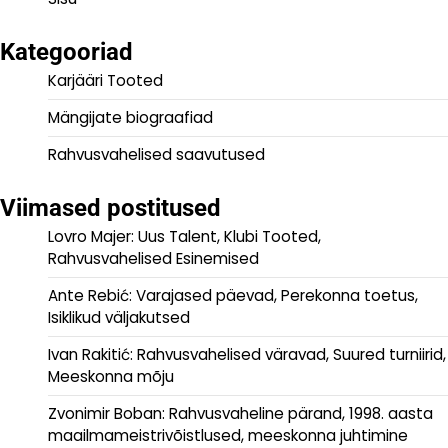
Kategooriad
Karjääri Tooted
Mängijate biograafiad
Rahvusvahelised saavutused
Viimased postitused
Lovro Majer: Uus Talent, Klubi Tooted,
Rahvusvahelised Esinemised
Ante Rebić: Varajased päevad, Perekonna toetus,
Isiklikud väljakutsed
Ivan Rakitić: Rahvusvahelised väravad, Suured turniirid,
Meeskonna mõju
Zvonimir Boban: Rahvusvaheline pärand, 1998. aasta
maailmameistrivõistlused, meeskonna juhtimine