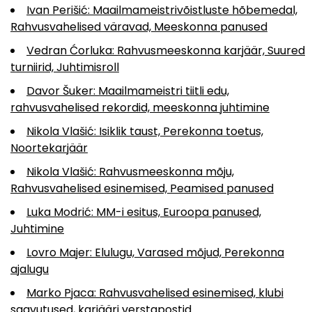
Ivan Perišić: Maailmameistrivõistluste hõbemedal,
Rahvusvahelised väravad, Meeskonna panused
Vedran Ćorluka: Rahvusmeeskonna karjäär, Suured
turniirid, Juhtimisroll
Davor Šuker: Maailmameistri tiitli edu,
rahvusvahelised rekordid, meeskonna juhtimine
Nikola Vlašić: Isiklik taust, Perekonna toetus,
Noortekarjäär
Nikola Vlašić: Rahvusmeeskonna mõju,
Rahvusvahelised esinemised, Peamised panused
Luka Modrić: MM-i esitus, Euroopa panused,
Juhtimine
Lovro Majer: Elulugu, Varased mõjud, Perekonna
ajalugu
Marko Pjaca: Rahvusvahelised esinemised, klubi
saavutused, karjääri verstapostid