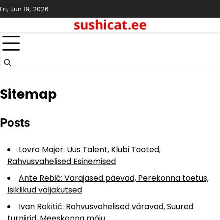
Skip
Fri, Jun 19, 2026
to
sushicat.ee
content
Sitemap
Posts
Lovro Majer: Uus Talent, Klubi Tooted,
Rahvusvahelised Esinemised
Ante Rebić: Varajased päevad, Perekonna toetus,
Isiklikud väljakutsed
Ivan Rakitić: Rahvusvahelised väravad, Suured
turniirid, Meeskonna mõju