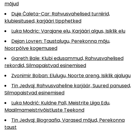
mõjud
Duje Ćaleta-Car: Rahvusvahelised turniirid,
klubiesitused, karjääri tipphetked
Luka Modric: Varajane elu, Karjääri algus, Isiklik elu
Dejan Lovren: Taustalugu, Perekonna mõju,
Noorpõlve kogemused
Gareth Bale: Klubi edusammud, Rahvusvahelised
rekordid, Silmapaistvad esinemised
Zvonimir Boban: Elulugu, Noorte areng, Isiklik ajalugu
Tin Jedvaj: Rahvusvaheline karjäär, Suured panused,
Silmapaistvad esinemised
Luka Modrić: Kuldne Pall, Meistrite Liiga Edu,
Maailmameistrivõistluste Teekond
Tin Jedvaj: Biograafia, Varased mõjud, Perekonna
taust