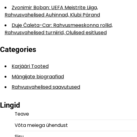
Zvonimir Boban: UEFA Meistrite Liiga,
Rahvusvahelised Auhinnad, Klubi Pärand
Duje Ćaleta-Car: Rahvusmeeskonna rollid,
Rahvusvahelised turniirid, Olulised esitlused
Categories
Karjääri Tooted
Mängijate biograafiad
Rahvusvahelised saavutused
Lingid
Teave
Võta meiega ühendust
Sisu