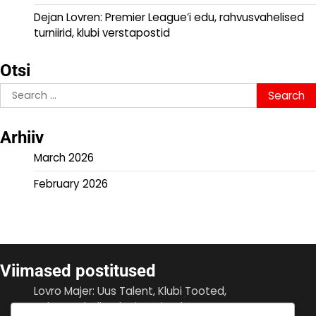
Dejan Lovren: Premier League’i edu, rahvusvahelised
turniirid, klubi verstapostid
Otsi
Search
for:
Arhiiv
March 2026
February 2026
Viimased postitused
Lovro Majer: Uus Talent, Klubi Tooted,
Rahvusvahelised Esinemised