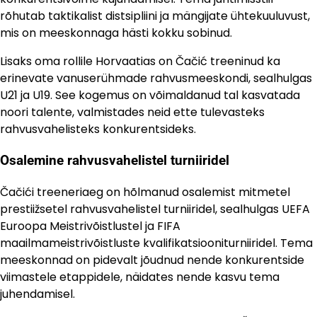
rõhutab taktikalist distsipliini ja mängijate ühtekuuluvust,
mis on meeskonnaga hästi kokku sobinud.
Lisaks oma rollile Horvaatias on Čačić treeninud ka
erinevate vanuserühmade rahvusmeeskondi, sealhulgas
U21 ja U19. See kogemus on võimaldanud tal kasvatada
noori talente, valmistades neid ette tulevasteks
rahvusvahelisteks konkurentsideks.
Osalemine rahvusvahelistel turniiridel
Čačići treeneriaeg on hõlmanud osalemist mitmetel
prestiižsetel rahvusvahelistel turniiridel, sealhulgas UEFA
Euroopa Meistrivõistlustel ja FIFA
maailmameistrivõistluste kvalifikatsiooniturniiridel. Tema
meeskonnad on pidevalt jõudnud nende konkurentside
viimastele etappidele, näidates nende kasvu tema
juhendamisel.