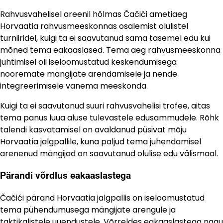
Rahvusvahelisel areenil hõlmas Čačići ametiaeg
Horvaatia rahvusmeeskonnas osalemist olulistel
turniiridel, kuigi ta ei saavutanud sama tasemel edu kui
mõned tema eakaaslased. Tema aeg rahvusmeeskonna
juhtimisel oli iseloomustatud keskendumisega
nooremate mängijate arendamisele ja nende
integreerimisele vanema meeskonda.
Kuigi ta ei saavutanud suuri rahvusvahelisi trofee, aitas
tema panus luua aluse tulevastele edusammudele. Rõhk
talendi kasvatamisel on avaldanud püsivat mõju
Horvaatia jalgpallile, kuna paljud tema juhendamisel
arenenud mängijad on saavutanud olulise edu välismaal.
Pärandi võrdlus eakaaslastega
Čačići pärand Horvaatia jalgpallis on iseloomustatud
tema pühendumusega mängijate arengule ja
taktikalistele uuendustele. Võrreldes eakaaslastega nagu