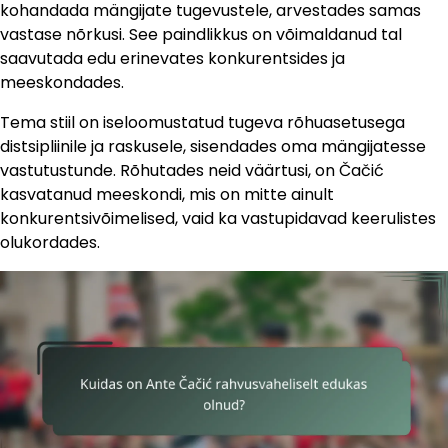
kohandada mängijate tugevustele, arvestades samas
vastase nõrkusi. See paindlikkus on võimaldanud tal
saavutada edu erinevates konkurentsides ja
meeskondades.
Tema stiil on iseloomustatud tugeva rõhuasetusega
distsipliinile ja raskusele, sisendades oma mängijatesse
vastutustunde. Rõhutades neid väärtusi, on Čačić
kasvatanud meeskondi, mis on mitte ainult
konkurentsivõimelised, vaid ka vastupidavad keerulistes
olukordades.