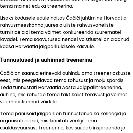
tema mainet eduka treenerina.
Lisaks kodusele edule näitas Čačići juhtimine Horvaatia
rahvusmeeskonna juures oluliste rahvusvaheliste
turniiride ajal tema võimet konkureerida suurematel
lavadel. Tema saavutused nendel võistlustel on aidanud
kaasa Horvaatia jalgpalli üldisele kasvule.
Tunnustused ja auhinnad treenerina
Čačić on saanud erinevaid auhindu oma treenerioskuste
eest, mis peegeldavad tema tõhusust ja mõju spordis.
Teda tunnustati Horvaatia Aasta Jalgpallitreenerina,
auhind, mis rõhutab tema taktikalist teravust ja võimet
viia meeskonnad võidule.
Tema panuseid jalgpalli on tunnustanud ka kolleegid ja
organisatsioonid, mis kinnitab veelgi tema
usaldusväärsust treenerina, kes suudab inspireerida ja