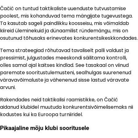
Čačić on tuntud taktikaliste uuenduste tutvustamise
poolest, mis kohanduvad tema mängijate tugevustega.
Ta kasutab sageli paindlikku koosseisu, mis võimaldab
kiireid üleminekuid ja dünaamilist ründemängu, mis on
osutunud tõhusaks erinevates konkurentsikeskkondades.
Tema strateegiad rõhutavad tavaliselt palli valdust ja
pressimist, julgustades meeskondi säilitama kontrolli,
olles samal ajal kaitses kindlad. See tasakaal on viinud
paremate sooritustulemusteni, sealhulgas suurenenud
väravavõimaluste ja vähenenud sisse lastud väravate
arvuni.
Rakendades neid taktikalisi raamistikke, on Čačić
aidanud klubidel muutuda konkurentsivõimelisemaks nii
kodustes kui ka Euroopa turniiridel.
Pikaajaline mõju klubi sooritusele