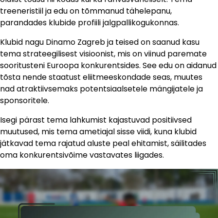
treeneristiil ja edu on tõmmanud tähelepanu,
parandades klubide profiili jalgpallikogukonnas.
Klubid nagu Dinamo Zagreb ja teised on saanud kasu
tema strateegilisest visioonist, mis on viinud paremate
sooritusteni Euroopa konkurentsides. See edu on aidanud
tõsta nende staatust eliitmeeskondade seas, muutes
nad atraktiivsemaks potentsiaalsetele mängijatele ja
sponsoritele.
Isegi pärast tema lahkumist kajastuvad positiivsed
muutused, mis tema ametiajal sisse viidi, kuna klubid
jätkavad tema rajatud aluste peal ehitamist, säilitades
oma konkurentsivõime vastavates liigades.