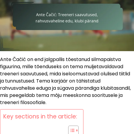
Ante Čačić on end jalgpallis tõestanud silmapaistva
figuurina, mille tõenduseks on tema muljetavaldavad
treeneri saavutused, mida iseloomustavad olulised tiitlid
ja tunnustused. Tema karjäär on tähistatud
rahvusvahelise eduga ja sügava pärandiga klubitasandil,
mis peegeldab tema mõju meeskonna sooritusele ja
treeneri filosoofiale.
Key sections in the article: