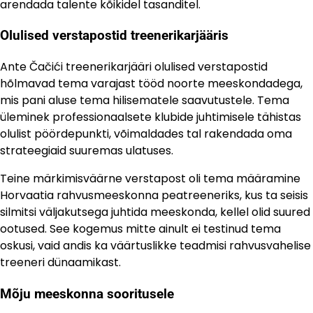
arendada talente kõikidel tasanditel.
Olulised verstapostid treenerikarjääris
Ante Čačići treenerikarjääri olulised verstapostid
hõlmavad tema varajast tööd noorte meeskondadega,
mis pani aluse tema hilisematele saavutustele. Tema
üleminek professionaalsete klubide juhtimisele tähistas
olulist pöördepunkti, võimaldades tal rakendada oma
strateegiaid suuremas ulatuses.
Teine märkimisväärne verstapost oli tema määramine
Horvaatia rahvusmeeskonna peatreeneriks, kus ta seisis
silmitsi väljakutsega juhtida meeskonda, kellel olid suured
ootused. See kogemus mitte ainult ei testinud tema
oskusi, vaid andis ka väärtuslikke teadmisi rahvusvahelise
treeneri dünaamikast.
Mõju meeskonna sooritusele