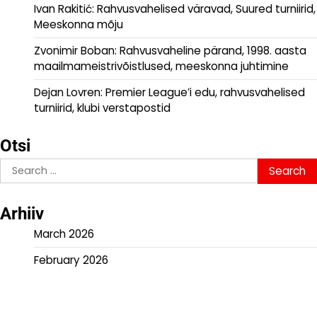
Ivan Rakitić: Rahvusvahelised väravad, Suured turniirid,
Meeskonna mõju
Zvonimir Boban: Rahvusvaheline pärand, 1998. aasta
maailmameistrivõistlused, meeskonna juhtimine
Dejan Lovren: Premier League’i edu, rahvusvahelised
turniirid, klubi verstapostid
Otsi
Search
for:
Arhiiv
March 2026
February 2026