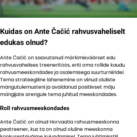
Kuidas on Ante Čačić rahvusvaheliselt
edukas olnud?
Ante Čačić on saavutanud märkimisväärset edu
rahvusvahelises treeneritöös, eriti oma rollide kaudu
rahvusmeeskondades ja osalemisega suurturniiridel.
Tema strateegiline lähenemine on viinud oluliste
mängutulemusteni ja avaldanud positiivset mõju
mängijate arengule tema juhitud meeskondades.
Roll rahvusmeeskondades
Ante Čačić on olnud Horvaatia rahvusmeeskonna
peatreener, kus ta on olnud oluline meeskonna
konkurentsivõime kujundamisel. Tema juhtimisstiil