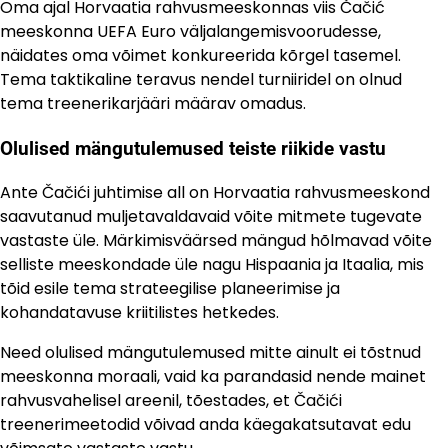
Oma ajal Horvaatia rahvusmeeskonnas viis Čačić
meeskonna UEFA Euro väljalangemisvoorudesse,
näidates oma võimet konkureerida kõrgel tasemel.
Tema taktikaline teravus nendel turniiridel on olnud
tema treenerikarjääri määrav omadus.
Olulised mängutulemused teiste riikide vastu
Ante Čačići juhtimise all on Horvaatia rahvusmeeskond
saavutanud muljetavaldavaid võite mitmete tugevate
vastaste üle. Märkimisväärsed mängud hõlmavad võite
selliste meeskondade üle nagu Hispaania ja Itaalia, mis
tõid esile tema strateegilise planeerimise ja
kohandatavuse kriitilistes hetkedes.
Need olulised mängutulemused mitte ainult ei tõstnud
meeskonna moraali, vaid ka parandasid nende mainet
rahvusvahelisel areenil, tõestades, et Čačići
treenerimeetodid võivad anda käegakatsutavat edu