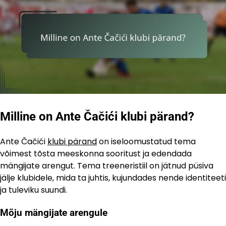
Milline on Ante Čačići klubi pärand?
Ante Čačići
klubi pärand
on iseloomustatud tema
võimest tõsta meeskonna sooritust ja edendada
mängijate arengut. Tema treeneristiil on jätnud püsiva
jälje klubidele, mida ta juhtis, kujundades nende identiteeti
ja tuleviku suundi.
Mõju mängijate arengule