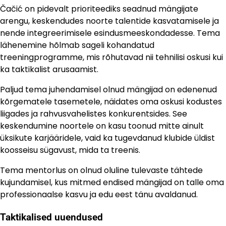
Čačić on pidevalt prioriteediks seadnud mängijate
arengu, keskendudes noorte talentide kasvatamisele ja
nende integreerimisele esindusmeeskondadesse. Tema
lähenemine hõlmab sageli kohandatud
treeningprogramme, mis rõhutavad nii tehnilisi oskusi kui
ka taktikalist arusaamist.
Paljud tema juhendamisel olnud mängijad on edenenud
kõrgematele tasemetele, näidates oma oskusi kodustes
liigades ja rahvusvahelistes konkurentsides. See
keskendumine noortele on kasu toonud mitte ainult
üksikute karjääridele, vaid ka tugevdanud klubide üldist
koosseisu sügavust, mida ta treenis.
Tema mentorlus on olnud oluline tulevaste tähtede
kujundamisel, kus mitmed endised mängijad on talle oma
professionaalse kasvu ja edu eest tänu avaldanud.
Taktikalised uuendused