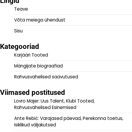
Lingid
Teave
Võta meiega ühendust
Sisu
Kategooriad
Karjääri Tooted
Mängijate biograafiad
Rahvusvahelised saavutused
Viimased postitused
Lovro Majer: Uus Talent, Klubi Tooted,
Rahvusvahelised Esinemised
Ante Rebić: Varajased päevad, Perekonna toetus,
Isiklikud väljakutsed