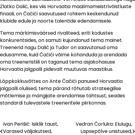
Zlatko Dalić, kes viis Horvaatia maailmameistrivõistluste
finaali, on Čačići saavutused rohkem keskendunud
klubide edule ja noorte talentide edendamisele.
Tema märkimisväärsed rivaliteed, eriti kodustes
konkurentsides, on samuti kujundanud tema mainet.
Treenerid nagu Dalić ja Tudor on saavutanud oma
edusamme, kuid Čačići võime kohanduda ja arendada
oma treeneristiili on taganud tema asjakohasuse
Horvaatia jalgpalli pidevalt muutuvas maastikus.
Lõppkokkuvõttes on Ante Čačići panused Horvaatia
jalgpalli olulised, tema pärand rõhutab strateegilise
mõtlemise ja mängijate arendamise tähtsust, seades
standardi tulevastele treeneritele piirkonnas.
Ivan Perišić: Isiklik taust,
Vedran Ćorluka: Elulugu,
Post
Varased väljakutsed,
Lapsepõlve unistused,