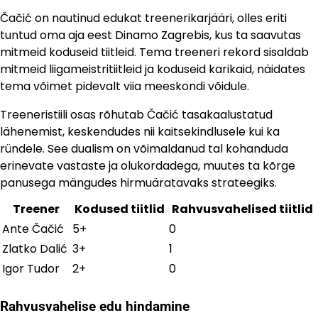
Čačić on nautinud edukat treenerikarjääri, olles eriti
tuntud oma aja eest Dinamo Zagrebis, kus ta saavutas
mitmeid koduseid tiitleid. Tema treeneri rekord sisaldab
mitmeid liigameistritiitleid ja koduseid karikaid, näidates
tema võimet pidevalt viia meeskondi võidule.
Treeneristiili osas rõhutab Čačić tasakaalustatud
lähenemist, keskendudes nii kaitsekindlusele kui ka
ründele. See dualism on võimaldanud tal kohanduda
erinevate vastaste ja olukordadega, muutes ta kõrge
panusega mängudes hirmuäratavaks strateegiks.
Treener
Kodused tiitlid
Rahvusvahelised tiitlid
Ante Čačić
5+
0
Zlatko Dalić
3+
1
Igor Tudor
2+
0
Rahvusvahelise edu hindamine