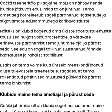
Čačići treeneritöö pikaajaline mõju on nähtav nende
klubide jätkuvas edus, mida ta on juhtinud. Tema
ametiaeg korreleerub sageli paranenud liigaseisude ja
sügavamate edusammudega karikavõistlustel.
Näiteks on klubid kogenud oma üldiste sooritustulemuste
tõusu, sealhulgas võiduprotsentide ja väravate
erinevuste paranemist tema juhtimise ajal ja pärast
seda. See edu on sageli tõlkinud suurenenud fännide
kaasatusse ja rahalist stabiilsust.
Lisaks on tema võime luua ühtseid meeskondi loonud
aluse tulevastele treeneritele, tagades, et tema
rakendatud positiivsed muutused püsivad ka pärast
tema lahkumist.
Klubide maine tema ametiajal ja pärast seda
Čačići juhtimise all on klubid sageli näinud oma maine
olulist tõusu nii kodus kui ka rahvusvaheliselt. Tema