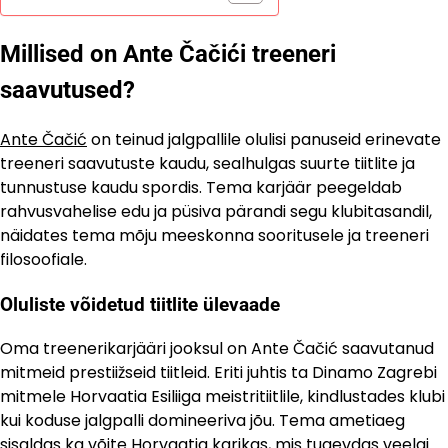
Millised on Ante Čačići treeneri
saavutused?
Ante Čačić
on teinud jalgpallile olulisi panuseid erinevate
treeneri saavutuste kaudu, sealhulgas suurte tiitlite ja
tunnustuse kaudu spordis. Tema karjäär peegeldab
rahvusvahelise edu ja püsiva pärandi segu klubitasandil,
näidates tema mõju meeskonna sooritusele ja treeneri
filosoofiale.
Oluliste võidetud tiitlite ülevaade
Oma treenerikarjääri jooksul on Ante Čačić saavutanud
mitmeid prestiižseid tiitleid. Eriti juhtis ta Dinamo Zagrebi
mitmele Horvaatia Esiliiga meistritiitlile, kindlustades klubi
kui koduse jalgpalli domineeriva jõu. Tema ametiaeg
sisaldas ka võite Horvaatia karikas, mis tugevdas veelgi