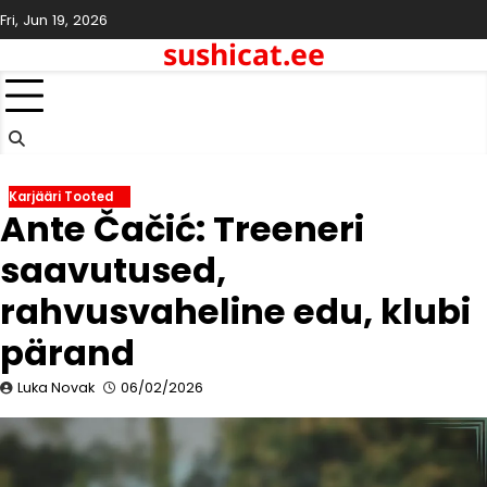
Skip
Fri, Jun 19, 2026
to
sushicat.ee
content
Karjääri Tooted
Ante Čačić: Treeneri
saavutused,
rahvusvaheline edu, klubi
pärand
Luka Novak
06/02/2026