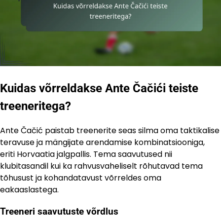
Kuidas võrreldakse Ante Čačići teiste
treeneritega?
Ante Čačić paistab treenerite seas silma oma taktikalise
teravuse ja mängijate arendamise kombinatsiooniga,
eriti Horvaatia jalgpallis. Tema saavutused nii
klubitasandil kui ka rahvusvaheliselt rõhutavad tema
tõhusust ja kohandatavust võrreldes oma
eakaaslastega.
Treeneri saavutuste võrdlus