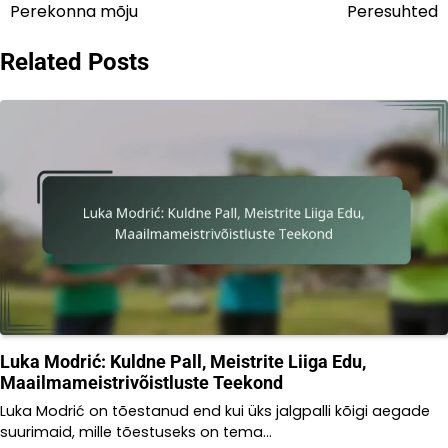
navigation
Perekonna mõju
Peresuhted
Related Posts
Luka Modrić: Kuldne Pall, Meistrite Liiga Edu,
Maailmameistrivõistluste Teekond
Luka Modrić on tõestanud end kui üks jalgpalli kõigi aegade
suurimaid, mille tõestuseks on tema…