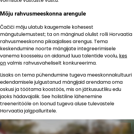
võimsate vastaste vastu.
Mõju rahvusmeeskonna arengule
Čačići mõju ulatub kaugemale kohesest
mängutulemustest; ta on mänginud olulist rolli Horvaatia
rahvusmeeskonna pikaajalises arengus. Tema
keskendumine noorte mängijate integreerimisele
vanema koosseisu on aidanud luua talentide voolu,
kes
on
valmis rahvusvaheliselt konkureerima.
Lisaks on tema pühendumine tugeva meeskonnakultuuri
edendamisele julgustanud mängijaid arendama oma
oskusi ja töötama koostöös, mis on jätkusuutliku edu
jaoks hädavajalik. See holistiline lähenemine
treeneritööle on loonud tugeva aluse tulevastele
Horvaatia jalgpalluritele.