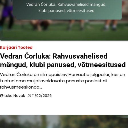
Karjääri Tooted
Vedran Ćorluka: Rahvusvahelised
mängud, klubi panused, võtmeesitused
Vedran Ćorluka on silmapaistev Horvaatia jalgpallur, kes on
tuntud oma muljetavaldavate panuste poolest nii
rahvusmeeskonda…
Luka Novak
11/02/2026