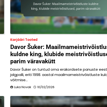
Karjääri Tooted
Davor Šuker: Maailmameistrivõistlu
kuldne king, klubide meistrivõistlus
parim väravakütt
Davor Šuker on tuntud oma erakordsete panuste ees
jalgpalli, eriti 1998. aastal maailmameistrivõistluste k
võitmise…
Luka Novak
10/02/2026