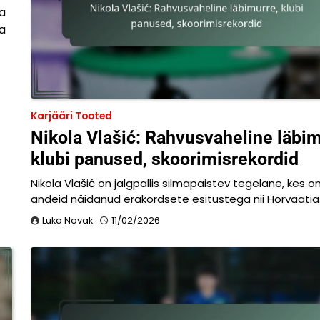
ja
a
Karjääri Tooted
Nikola Vlašić: Rahvusvaheline läbim
klubi panused, skoorimisrekordid
Nikola Vlašić on jalgpallis silmapaistev tegelane, kes 
andeid näidanud erakordsete esitustega nii Horvaati
Luka Novak
11/02/2026