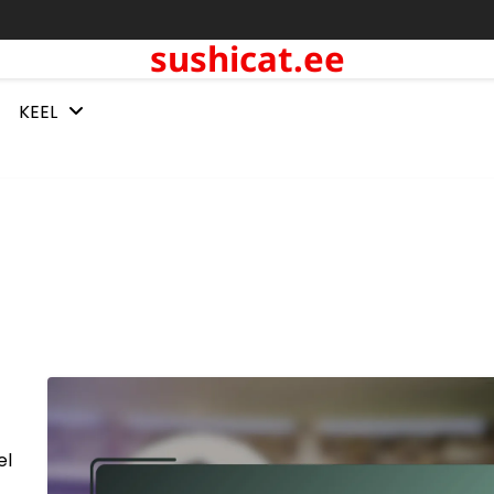
sushicat.ee
KEEL
el