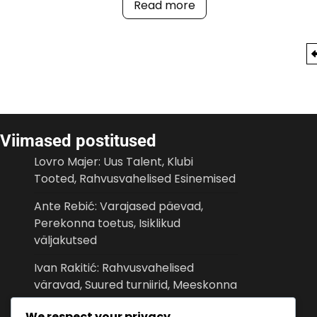
Read more
Posts
pagination
Viimased postitused
Lovro Majer: Uus Talent, Klubi
Tooted, Rahvusvahelised Esinemised
Ante Rebić: Varajased päevad,
Perekonna toetus, Isiklikud
väljakutsed
Ivan Rakitić: Rahvusvahelised
väravad, Suured turniirid, Meeskonna
mõju
We respect your privacy