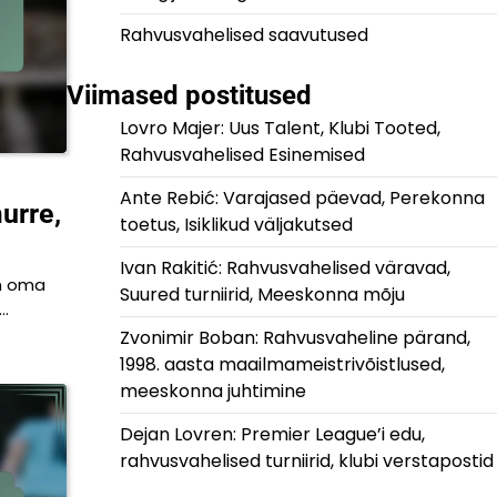
Rahvusvahelised saavutused
Viimased postitused
Lovro Majer: Uus Talent, Klubi Tooted,
Rahvusvahelised Esinemised
Ante Rebić: Varajased päevad, Perekonna
urre,
toetus, Isiklikud väljakutsed
Ivan Rakitić: Rahvusvahelised väravad,
on oma
Suured turniirid, Meeskonna mõju
a…
Zvonimir Boban: Rahvusvaheline pärand,
1998. aasta maailmameistrivõistlused,
meeskonna juhtimine
Dejan Lovren: Premier League’i edu,
rahvusvahelised turniirid, klubi verstapostid