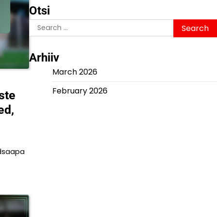
Otsi
Search
for:
Arhiiv
March 2026
February 2026
ste
ed,
t
uldsaapa