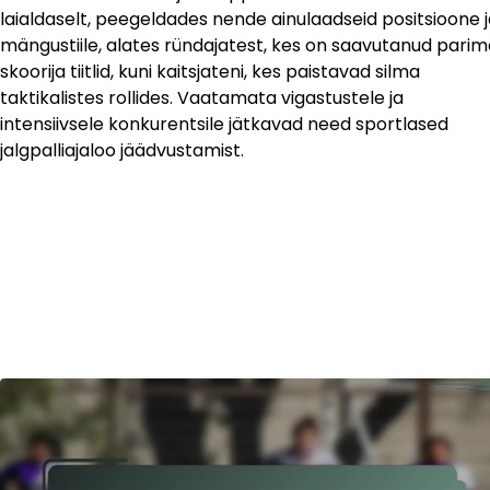
laialdaselt, peegeldades nende ainulaadseid positsioone 
mängustiile, alates ründajatest, kes on saavutanud parim
skoorija tiitlid, kuni kaitsjateni, kes paistavad silma
taktikalistes rollides. Vaatamata vigastustele ja
intensiivsele konkurentsile jätkavad need sportlased
jalgpalliajaloo jäädvustamist.