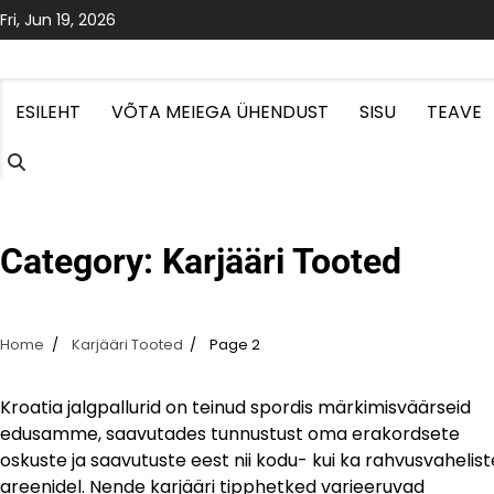
Skip
Fri, Jun 19, 2026
to
content
ESILEHT
VÕTA MEIEGA ÜHENDUST
SISU
TEAVE
Category:
Karjääri Tooted
Home
Karjääri Tooted
Page 2
Kroatia jalgpallurid on teinud spordis märkimisväärseid
edusamme, saavutades tunnustust oma erakordsete
oskuste ja saavutuste eest nii kodu- kui ka rahvusvahelist
areenidel. Nende karjääri tipphetked varieeruvad