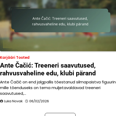
Karjääri Tooted
Ante Čačić: Treeneri saavutused,
rahvusvaheline edu, klubi pärand
Ante Čačić on end jalgpallis tõestanud silmapaistva figuurin
mille tõenduseks on tema muljetavaldavad treeneri
saavutused,…
Luka Novak
06/02/2026