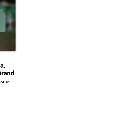
a,
ärand
untud