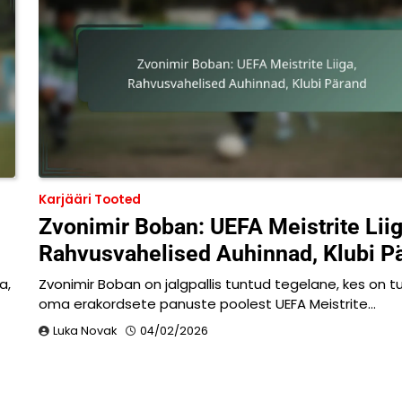
Karjääri Tooted
Zvonimir Boban: UEFA Meistrite Liig
Rahvusvahelised Auhinnad, Klubi P
a,
Zvonimir Boban on jalgpallis tuntud tegelane, kes on t
oma erakordsete panuste poolest UEFA Meistrite…
Luka Novak
04/02/2026