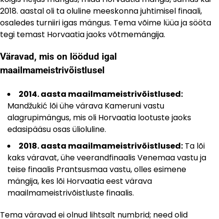
2018. aastal oli ta oluline meeskonna juhtimisel finaali,
osaledes turniiri igas mängus. Tema võime lüüa ja sööta
tegi temast Horvaatia jaoks võtmemängija.
Väravad, mis on löödud igal
maailmameistrivõistlusel
2014. aasta maailmameistrivõistlused:
Mandžukić lõi ühe värava Kameruni vastu
alagrupimängus, mis oli Horvaatia lootuste jaoks
edasipääsu osas ülioluline.
2018. aasta maailmameistrivõistlused:
Ta lõi
kaks väravat, ühe veerandfinaalis Venemaa vastu ja
teise finaalis Prantsusmaa vastu, olles esimene
mängija, kes lõi Horvaatia eest värava
maailmameistrivõistluste finaalis.
Tema väravad ei olnud lihtsalt numbrid; need olid