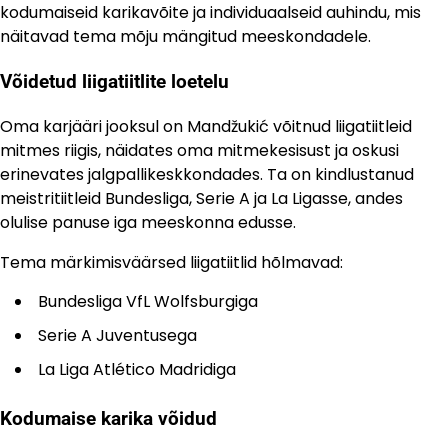
kodumaiseid karikavõite ja individuaalseid auhindu, mis
näitavad tema mõju mängitud meeskondadele.
Võidetud liigatiitlite loetelu
Oma karjääri jooksul on Mandžukić võitnud liigatiitleid
mitmes riigis, näidates oma mitmekesisust ja oskusi
erinevates jalgpallikeskkondades. Ta on kindlustanud
meistritiitleid Bundesliga, Serie A ja La Ligasse, andes
olulise panuse iga meeskonna edusse.
Tema märkimisväärsed liigatiitlid hõlmavad:
Bundesliga VfL Wolfsburgiga
Serie A Juventusega
La Liga Atlético Madridiga
Kodumaise karika võidud