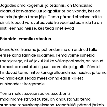
Jagades oma kogemusi ja teadmisi, on Mandžukić
aidanud kasvatada uut jalgpallurite põlvkonda, kes on
valmis järgima tema jälgi. Tema pärand ei seisne mitte
ainult löödud väravates, vaid ka väärtustes, mida ta on
instilleerinud neisse, kes teda imetlevad.
Fännide lemmiku staatus
Mandžukići karisma ja pühendumine on andnud talle
erilise koha fännide südames. Tema võime suhelda
toetajatega, nii väljakul kui ka väljaspool seda, on teinud
temast armastatud figuuri horvaatia jalgpallis. Fännid
hindavad tema mitte kunagi allaandmise hoiakut ja tema
valmisolekut seada meeskonna edu isiklikest
auhindadest kõrgemale.
Tema mälestusväärsed esitused, eriti
maailmameistrivõistlustel, on kindlustanud tema
staatuse rahvuskangelasena. Mandžukići pärand jätkab