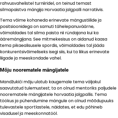
rahvusvahelistel turniiridel, on teinud temast
silmapaistva mängija Horvaatia jalgpalli narratiivis.
Tema võime kohaneda erinevate mängustiilide ja
positsioonidega on samuti tähelepanuväärne,
võimaldades tal silma paista nii ründajana kui ka
ääremängijana. See mitmekesisus on aidanud kaasa
tema pikaealisusele spordis, võimaldades tal jääda
konkurentsivõimeliseks isegi siis, kui ta liikus erinevate
liigade ja meeskondade vahel.
Mõju noorematele mängijatele
Mandžukići mõju ulatub kaugemale tema väljakul
saavutatud tulemustest; ta on olnud mentoriks paljudele
noorematele mängijatele horvaatia jalgpallis. Tema
töökus ja pühendumine mängule on olnud mõõdupuuks
tulevastele sportlastele, näidates, et edu põhineb
visadusel ja meeskonnatööl.