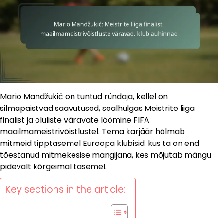
Mario Mandžukić on tuntud ründaja, kellel on
silmapaistvad saavutused, sealhulgas Meistrite liiga
finalist ja oluliste väravate löömine FIFA
maailmameistrivõistlustel. Tema karjäär hõlmab
mitmeid tipptasemel Euroopa klubisid, kus ta on end
tõestanud mitmekesise mängijana, kes mõjutab mängu
pidevalt kõrgeimal tasemel.
Key sections in the article: