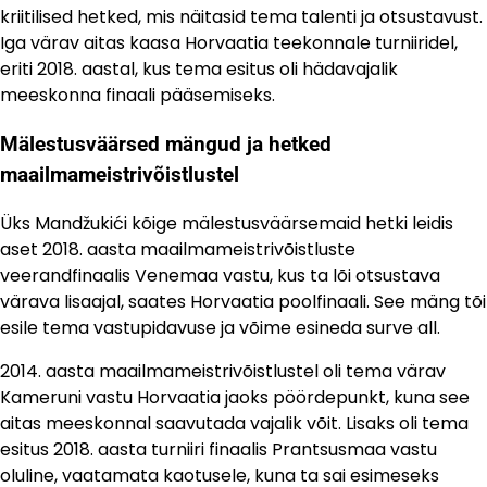
kriitilised hetked, mis näitasid tema talenti ja otsustavust.
Iga värav aitas kaasa Horvaatia teekonnale turniiridel,
eriti 2018. aastal, kus tema esitus oli hädavajalik
meeskonna finaali pääsemiseks.
Mälestusväärsed mängud ja hetked
maailmameistrivõistlustel
Üks Mandžukići kõige mälestusväärsemaid hetki leidis
aset 2018. aasta maailmameistrivõistluste
veerandfinaalis Venemaa vastu, kus ta lõi otsustava
värava lisaajal, saates Horvaatia poolfinaali. See mäng tõi
esile tema vastupidavuse ja võime esineda surve all.
2014. aasta maailmameistrivõistlustel oli tema värav
Kameruni vastu Horvaatia jaoks pöördepunkt, kuna see
aitas meeskonnal saavutada vajalik võit. Lisaks oli tema
esitus 2018. aasta turniiri finaalis Prantsusmaa vastu
oluline, vaatamata kaotusele, kuna ta sai esimeseks