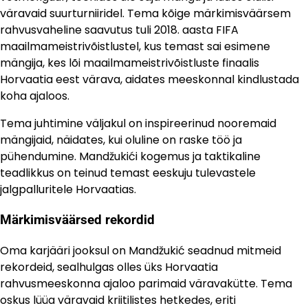
väravaid suurturniiridel. Tema kõige märkimisväärsem
rahvusvaheline saavutus tuli 2018. aasta FIFA
maailmameistrivõistlustel, kus temast sai esimene
mängija, kes lõi maailmameistrivõistluste finaalis
Horvaatia eest värava, aidates meeskonnal kindlustada
koha ajaloos.
Tema juhtimine väljakul on inspireerinud nooremaid
mängijaid, näidates, kui oluline on raske töö ja
pühendumine. Mandžukići kogemus ja taktikaline
teadlikkus on teinud temast eeskuju tulevastele
jalgpalluritele Horvaatias.
Märkimisväärsed rekordid
Oma karjääri jooksul on Mandžukić seadnud mitmeid
rekordeid, sealhulgas olles üks Horvaatia
rahvusmeeskonna ajaloo parimaid väravakütte. Tema
oskus lüüa väravaid kriitilistes hetkedes, eriti