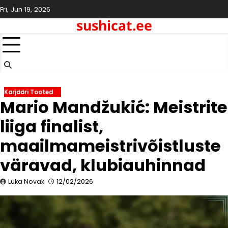
Skip
Fri, Jun 19, 2026
to
sushicat.ee
content
Karjääri Tooted
Mario Mandžukić: Meistrite
liiga finalist,
maailmameistrivõistluste
väravad, klubiauhinnad
Luka Novak
12/02/2026