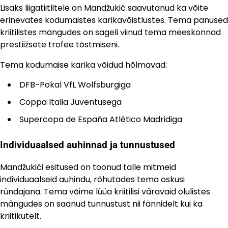
Lisaks liigatiitlitele on Mandžukić saavutanud ka võite
erinevates kodumaistes karikavõistlustes. Tema panused
kriitilistes mängudes on sageli viinud tema meeskonnad
prestiižsete trofee tõstmiseni.
Tema kodumaise karika võidud hõlmavad:
DFB-Pokal VfL Wolfsburgiga
Coppa Italia Juventusega
Supercopa de España Atlético Madridiga
Individuaalsed auhinnad ja tunnustused
Mandžukići esitused on toonud talle mitmeid
individuaalseid auhindu, rõhutades tema oskusi
ründajana. Tema võime lüüa kriitilisi väravaid olulistes
mängudes on saanud tunnustust nii fännidelt kui ka
kriitikutelt.