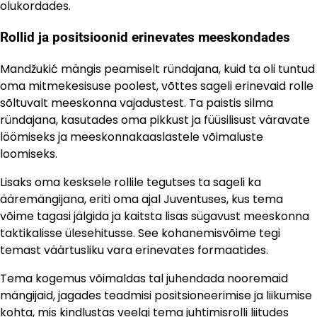
olukordades.
Rollid ja positsioonid erinevates meeskondades
Mandžukić mängis peamiselt ründajana, kuid ta oli tuntud
oma mitmekesisuse poolest, võttes sageli erinevaid rolle
sõltuvalt meeskonna vajadustest. Ta paistis silma
ründajana, kasutades oma pikkust ja füüsilisust väravate
löömiseks ja meeskonnakaaslastele võimaluste
loomiseks.
Lisaks oma kesksele rollile tegutses ta sageli ka
ääremängijana, eriti oma ajal Juventuses, kus tema
võime tagasi jälgida ja kaitsta lisas sügavust meeskonna
taktikalisse ülesehitusse. See kohanemisvõime tegi
temast väärtusliku vara erinevates formaatides.
Tema kogemus võimaldas tal juhendada nooremaid
mängijaid, jagades teadmisi positsioneerimise ja liikumise
kohta, mis kindlustas veelgi tema juhtimisrolli liitudes