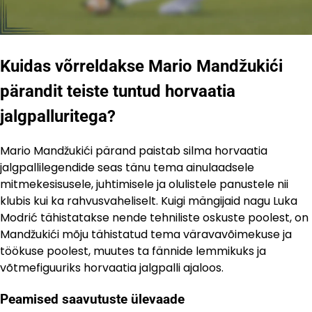
Kuidas võrreldakse Mario Mandžukići
pärandit teiste tuntud horvaatia
jalgpalluritega?
Mario Mandžukići pärand paistab silma horvaatia
jalgpallilegendide seas tänu tema ainulaadsele
mitmekesisusele, juhtimisele ja olulistele panustele nii
klubis kui ka rahvusvaheliselt. Kuigi mängijaid nagu Luka
Modrić tähistatakse nende tehniliste oskuste poolest, on
Mandžukići mõju tähistatud tema väravavõimekuse ja
töökuse poolest, muutes ta fännide lemmikuks ja
võtmefiguuriks horvaatia jalgpalli ajaloos.
Peamised saavutuste ülevaade