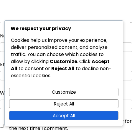
We respect your privacy
Name
*
Cookies help us improve your experience,
deliver personalized content, and analyze
traffic. You can choose which cookies to
allow by clicking
Customize
. Click
Accept
Email
*
All
to consent or
Reject All
to decline non-
essential cookies.
Customize
Website
Reject All
Accept All
Save my name, email, and website in this browser for
the next time I comment.