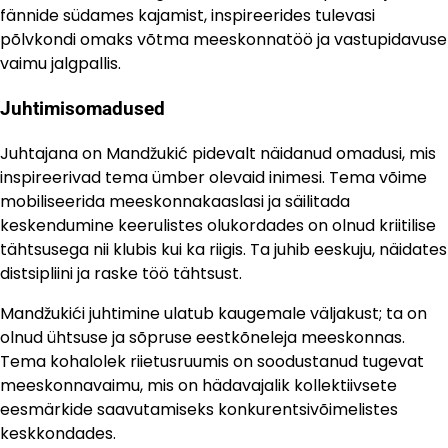
fännide südames kajamist, inspireerides tulevasi
põlvkondi omaks võtma meeskonnatöö ja vastupidavuse
vaimu jalgpallis.
Juhtimisomadused
Juhtajana on Mandžukić pidevalt näidanud omadusi, mis
inspireerivad tema ümber olevaid inimesi. Tema võime
mobiliseerida meeskonnakaaslasi ja säilitada
keskendumine keerulistes olukordades on olnud kriitilise
tähtsusega nii klubis kui ka riigis. Ta juhib eeskuju, näidates
distsipliini ja raske töö tähtsust.
Mandžukići juhtimine ulatub kaugemale väljakust; ta on
olnud ühtsuse ja sõpruse eestkõneleja meeskonnas.
Tema kohalolek riietusruumis on soodustanud tugevat
meeskonnavaimu, mis on hädavajalik kollektiivsete
eesmärkide saavutamiseks konkurentsivõimelistes
keskkondades.