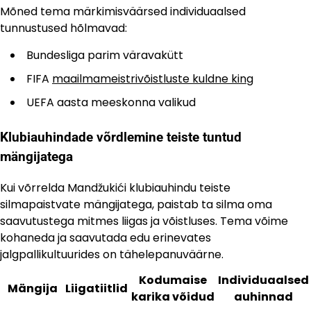
Mõned tema märkimisväärsed individuaalsed
tunnustused hõlmavad:
Bundesliga parim väravakütt
FIFA
maailmameistrivõistluste kuldne king
UEFA aasta meeskonna valikud
Klubiauhindade võrdlemine teiste tuntud
mängijatega
Kui võrrelda Mandžukići klubiauhindu teiste
silmapaistvate mängijatega, paistab ta silma oma
saavutustega mitmes liigas ja võistluses. Tema võime
kohaneda ja saavutada edu erinevates
jalgpallikultuurides on tähelepanuväärne.
Kodumaise
Individuaalsed
Mängija
Liigatiitlid
karika võidud
auhinnad