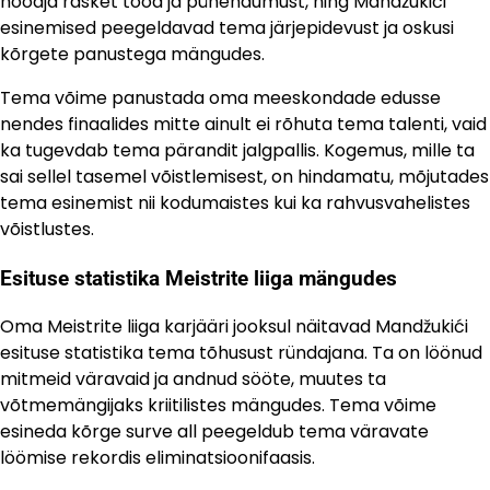
hooaja rasket tööd ja pühendumust, ning Mandžukići
esinemised peegeldavad tema järjepidevust ja oskusi
kõrgete panustega mängudes.
Tema võime panustada oma meeskondade edusse
nendes finaalides mitte ainult ei rõhuta tema talenti, vaid
ka tugevdab tema pärandit jalgpallis. Kogemus, mille ta
sai sellel tasemel võistlemisest, on hindamatu, mõjutades
tema esinemist nii kodumaistes kui ka rahvusvahelistes
võistlustes.
Esituse statistika Meistrite liiga mängudes
Oma Meistrite liiga karjääri jooksul näitavad Mandžukići
esituse statistika tema tõhusust ründajana. Ta on löönud
mitmeid väravaid ja andnud sööte, muutes ta
võtmemängijaks kriitilistes mängudes. Tema võime
esineda kõrge surve all peegeldub tema väravate
löömise rekordis eliminatsioonifaasis.