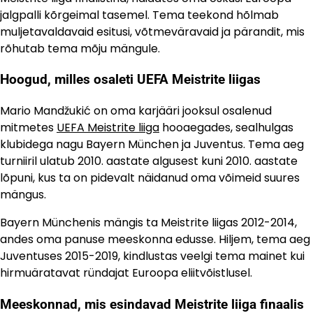
jalgpalli kõrgeimal tasemel. Tema teekond hõlmab
muljetavaldavaid esitusi, võtmeväravaid ja pärandit, mis
rõhutab tema mõju mängule.
Hoogud, milles osaleti UEFA Meistrite liigas
Mario Mandžukić on oma karjääri jooksul osalenud
mitmetes
UEFA Meistrite liiga
hooaegades, sealhulgas
klubidega nagu Bayern München ja Juventus. Tema aeg
turniiril ulatub 2010. aastate algusest kuni 2010. aastate
lõpuni, kus ta on pidevalt näidanud oma võimeid suures
mängus.
Bayern Münchenis mängis ta Meistrite liigas 2012-2014,
andes oma panuse meeskonna edusse. Hiljem, tema aeg
Juventuses 2015-2019, kindlustas veelgi tema mainet kui
hirmuäratavat ründajat Euroopa eliitvõistlusel.
Meeskonnad, mis esindavad Meistrite liiga finaalis