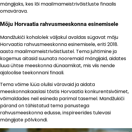
mängijaks, kes lõi maailmameistrivõistluste finaalis
omavärava.
Mõju Horvaatia rahvusmeeskonna esinemisele
Mandžukići kohalolek väljakul avaldas sügavat mõju
Horvaatia rahvusmeeskonna esinemisele, eriti 2018.
aasta maailmameistrivõistlustel. Tema juhtimine ja
kogemus aitasid suunata nooremaid mängijaid, aidates
luua ühtse meeskonna dünaamikat, mis viis nende
ajaloolise teekonnani finaali.
Tema võime lüüa olulisi väravaid ja aidata
meeskonnakaaslasi tõstis Horvaatia konkurentsivõimet,
võimaldades neil esineda parimal tasemel. Mandžukići
pärand on tähistatud tema panustega
rahvusmeeskonna edusse, inspireerides tulevasi
mängijate põlvkondi.