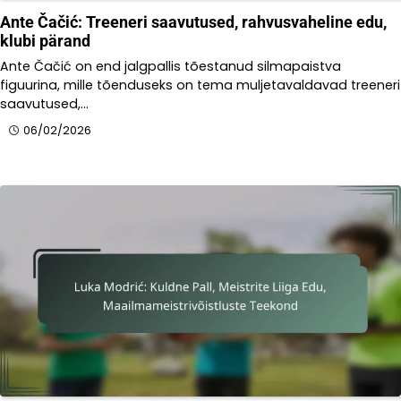
Ante Čačić: Treeneri saavutused, rahvusvaheline edu,
klubi pärand
Ante Čačić on end jalgpallis tõestanud silmapaistva
figuurina, mille tõenduseks on tema muljetavaldavad treeneri
saavutused,…
06/02/2026