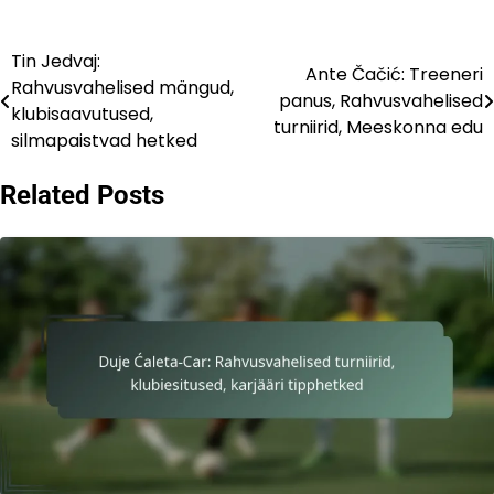
Tin Jedvaj:
Post
Ante Čačić: Treeneri
Rahvusvahelised mängud,
panus, Rahvusvahelised
navigation
klubisaavutused,
turniirid, Meeskonna edu
silmapaistvad hetked
Related Posts