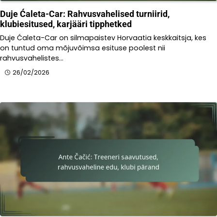
Duje Ćaleta-Car: Rahvusvahelised turniirid,
klubiesitused, karjääri tipphetked
Duje Ćaleta-Car on silmapaistev Horvaatia keskkaitsja, kes
on tuntud oma mõjuvõimsa esituse poolest nii
rahvusvahelistes…
26/02/2026