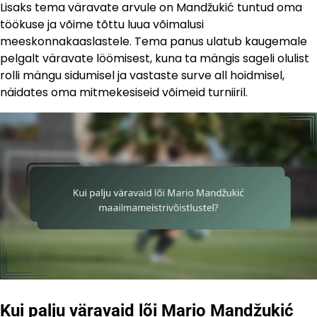
Lisaks tema väravate arvule on Mandžukić tuntud oma
töökuse ja võime tõttu luua võimalusi
meeskonnakaaslastele. Tema panus ulatub kaugemale
pelgalt väravate löömisest, kuna ta mängis sageli olulist
rolli mängu sidumisel ja vastaste surve all hoidmisel,
näidates oma mitmekesiseid võimeid turniiril.
Kui palju väravaid lõi Mario Mandžukić