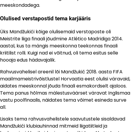
meeskondadega.
Olulised verstapostid tema karjääris
Üks Mandžukići kõige olulisemaid verstaposte oli
Meistrite liiga finaali jõudmine Atlético Madridiga 2014.
aastal, kus ta mängis meeskonna teekonnas finaali
kriitilist rolli. Kuigi nad ei võitnud, oli tema esitus selle
hooaja edus hädavajalik.
Rahvusvahelisel areenil lõi Mandžukić 2018. aasta FIFA
maailmameistrivõistlustel Horvaatia eest olulisi väravaid,
aidates meeskonnal jõuda finaali esmakordselt ajaloos.
Tema panus hõlmas mälestusväärset väravat Inglismaa
vastu poolfinaalis, näidates tema võimet esineda surve
all.
Lisaks tema rahvusvahelistele saavutustele sisaldavad
Mandžukići klubiauhinnad mitmeid liigatiitleid ja