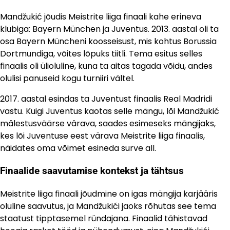
Mandžukić jõudis Meistrite liiga finaali kahe erineva
klubiga: Bayern München ja Juventus. 2013. aastal oli ta
osa Bayern Müncheni koosseisust, mis kohtus Borussia
Dortmundiga, võites lõpuks tiitli. Tema esitus selles
finaalis oli ülioluline, kuna ta aitas tagada võidu, andes
olulisi panuseid kogu turniiri vältel.
2017. aastal esindas ta Juventust finaalis Real Madridi
vastu. Kuigi Juventus kaotas selle mängu, lõi Mandžukić
mälestusväärse värava, saades esimeseks mängijaks,
kes lõi Juventuse eest värava Meistrite liiga finaalis,
näidates oma võimet esineda surve all.
Finaalide saavutamise kontekst ja tähtsus
Meistrite liiga finaali jõudmine on igas mängija karjääris
oluline saavutus, ja Mandžukići jaoks rõhutas see tema
staatust tipptasemel ründajana. Finaalid tähistavad