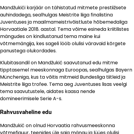
Mandžukići karjäär on tähistatud mitmete prestiižsete
auhindadega, sealhulgas Meistrite liiga finalistina
Juventuses ja maailmameistrivõistluste hõbemedaliga
Horvaatiale 2018. aastal. Tema võime esineda kriitilistes
mängudes on kindlustanud tema maine kui
võtmemängija, kes sageli lööb olulisi väravaid kõrgete
panustega olukordades.
Klubitasandil on Mandžukić saavutanud edu mitme
tipptasemel meeskonnaga Euroopas, sealhulgas Bayern
Müncheniga, kus ta võitis mitmeid Bundesliga tiitleid ja
Meistrite liiga trofee. Tema aeg Juventuses lisas veelgi
tema saavutustele, aidates kaasa nende
domineerimisele Serie A-s.
Rahvusvaheline edu
Mandžukić on olnud Horvaatia rahvusmeeskonna
võtmefiguur, teenides üle saja mängu ja lüües olulisi