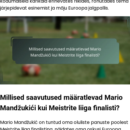
kodumaiseid karikaid erinevates riikides, rõhutades tema
järjepidevat esinemist ja mõju Euroopa jalgpallis.
Millised saavutused määratlevad Mario
Mandžukići kui Meistrite liiga finalisti?
Mario Mandžukić on tuntud oma oluliste panuste poolest
Meistrite liiga finalistina, näidates oma oskusi Euroopa