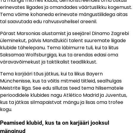
Ta mängis mitmes klubis, demonstreerides oma oskusi
erinevates liigades ja omandades väärtuslikku kogemust.
Tema võime kohaneda erinevate mängustiilidega aitas
tal saavutada edu rahvusvahelisel areenil.
Pärast Marsonias alustamist ja seejärel Dinamo Zagrebi
üleminekut, pälvis Mandžukići talent suuremate liigade
klubide tähelepanu. Tema läbimurre tuli, kui ta liitus
Saksamaa Wolfsburgiga, kus ta arendas edasi oma
väravavõimekust ja taktikalist teadlikkust.
Tema karjääri tõus jätkus, kui ta liikus Bayern
Münchenisse, kus ta võitis mitmeid tiitleid, sealhulgas
Meistrite liiga. See edu sillutas teed tema hilisematele
perioodidele klubides nagu Atlético Madrid ja Juventus,
kus ta jätkas silmapaistvat mängu ja lisas oma trofee
kogu.
Peamised klubid, kus ta on karjääri jooksul
mänginud