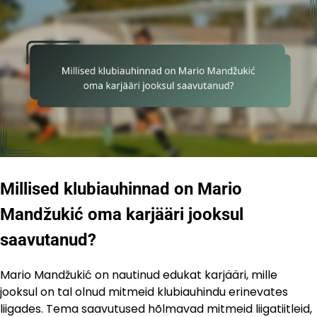
Millised klubiauhinnad on Mario
Mandžukić oma karjääri jooksul
saavutanud?
Mario Mandžukić on nautinud edukat karjääri, mille
jooksul on tal olnud mitmeid klubiauhindu erinevates
liigades. Tema saavutused hõlmavad mitmeid liigatiitleid,