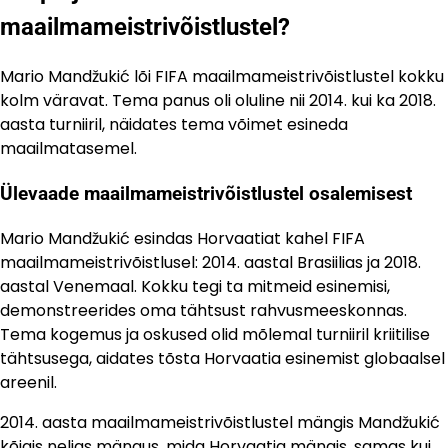
maailmameistrivõistlustel?
Mario Mandžukić lõi FIFA maailmameistrivõistlustel kokku
kolm väravat. Tema panus oli oluline nii 2014. kui ka 2018.
aasta turniiril, näidates tema võimet esineda
maailmatasemel.
Ülevaade maailmameistrivõistlustel osalemisest
Mario Mandžukić esindas Horvaatiat kahel FIFA
maailmameistrivõistlusel: 2014. aastal Brasiilias ja 2018.
aastal Venemaal. Kokku tegi ta mitmeid esinemisi,
demonstreerides oma tähtsust rahvusmeeskonnas.
Tema kogemus ja oskused olid mõlemal turniiril kriitilise
tähtsusega, aidates tõsta Horvaatia esinemist globaalsel
areenil.
2014. aasta maailmameistrivõistlustel mängis Mandžukić
kõigis neljas mängus, mida Horvaatia mängis, samas kui