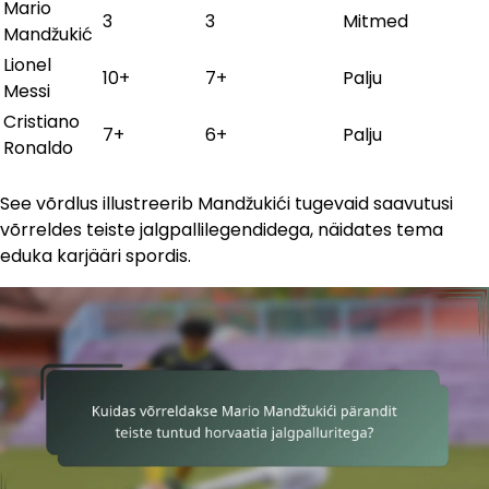
Mario
3
3
Mitmed
Mandžukić
Lionel
10+
7+
Palju
Messi
Cristiano
7+
6+
Palju
Ronaldo
See võrdlus illustreerib Mandžukići tugevaid saavutusi
võrreldes teiste jalgpallilegendidega, näidates tema
eduka karjääri spordis.