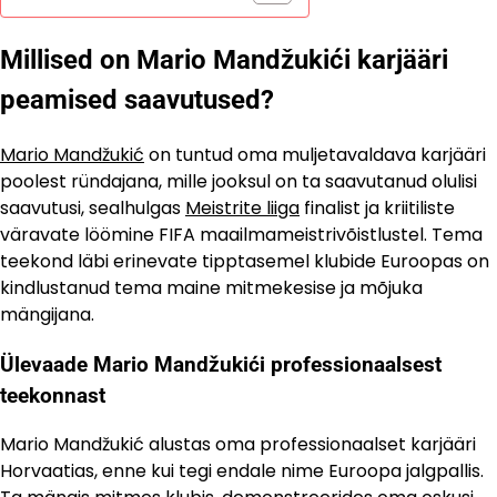
Millised on Mario Mandžukići karjääri
peamised saavutused?
Mario Mandžukić
on tuntud oma muljetavaldava karjääri
poolest ründajana, mille jooksul on ta saavutanud olulisi
saavutusi, sealhulgas
Meistrite liiga
finalist ja kriitiliste
väravate löömine FIFA maailmameistrivõistlustel. Tema
teekond läbi erinevate tipptasemel klubide Euroopas on
kindlustanud tema maine mitmekesise ja mõjuka
mängijana.
Ülevaade Mario Mandžukići professionaalsest
teekonnast
Mario Mandžukić alustas oma professionaalset karjääri
Horvaatias, enne kui tegi endale nime Euroopa jalgpallis.