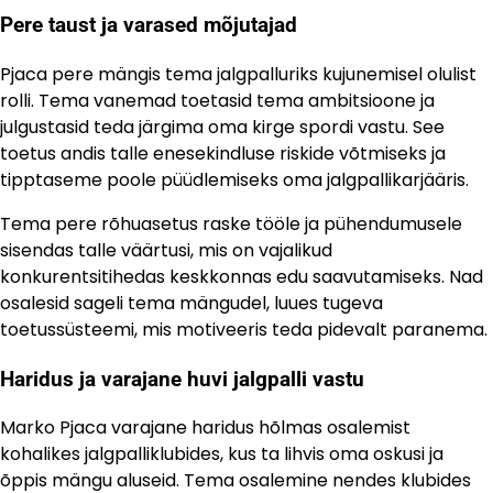
Pere taust ja varased mõjutajad
Pjaca pere mängis tema jalgpalluriks kujunemisel olulist
rolli. Tema vanemad toetasid tema ambitsioone ja
julgustasid teda järgima oma kirge spordi vastu. See
toetus andis talle enesekindluse riskide võtmiseks ja
tipptaseme poole püüdlemiseks oma jalgpallikarjääris.
Tema pere rõhuasetus raske tööle ja pühendumusele
sisendas talle väärtusi, mis on vajalikud
konkurentsitihedas keskkonnas edu saavutamiseks. Nad
osalesid sageli tema mängudel, luues tugeva
toetussüsteemi, mis motiveeris teda pidevalt paranema.
Haridus ja varajane huvi jalgpalli vastu
Marko Pjaca varajane haridus hõlmas osalemist
kohalikes jalgpalliklubides, kus ta lihvis oma oskusi ja
õppis mängu aluseid. Tema osalemine nendes klubides