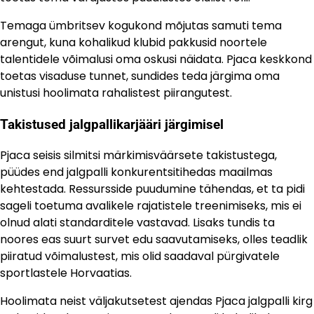
Temaga ümbritsev kogukond mõjutas samuti tema
arengut, kuna kohalikud klubid pakkusid noortele
talentidele võimalusi oma oskusi näidata. Pjaca keskkond
toetas visaduse tunnet, sundides teda järgima oma
unistusi hoolimata rahalistest piirangutest.
Takistused jalgpallikarjääri järgimisel
Pjaca seisis silmitsi märkimisväärsete takistustega,
püüdes end jalgpalli konkurentsitihedas maailmas
kehtestada. Ressursside puudumine tähendas, et ta pidi
sageli toetuma avalikele rajatistele treenimiseks, mis ei
olnud alati standarditele vastavad. Lisaks tundis ta
noores eas suurt survet edu saavutamiseks, olles teadlik
piiratud võimalustest, mis olid saadaval pürgivatele
sportlastele Horvaatias.
Hoolimata neist väljakutsetest ajendas Pjaca jalgpalli kirg