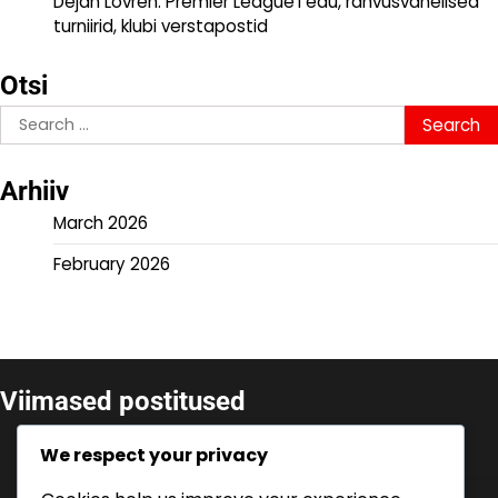
Dejan Lovren: Premier League’i edu, rahvusvahelised
turniirid, klubi verstapostid
Otsi
Search
for:
Arhiiv
March 2026
February 2026
Viimased postitused
Lovro Majer: Uus Talent, Klubi Tooted,
We respect your privacy
Rahvusvahelised Esinemised