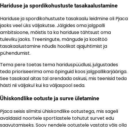
Hariduse ja spordikohustuste tasakaalustamine
Hariduse ja spordikohustuste tasakaalu leidmine oli Pjaca
jaoks veel üks väljakutse. Jälgides oma jalgpalli
ambitsioone, mõistis ta ka hariduse tähtsust oma
tuleviku jaoks. Treeningute, mängude ja koolitöö
tasakaalustamine nõudis hoolikat ajajuhtimist ja
pühendumist.
Tema pere toetas tema hariduspüüdlusi, julgustades
teda prioriseerima oma õpinguid koos jalgpallikarjääriga.
See tasakaal aitas tal arendada oskusi, mis teenisid teda
hästi nii väljakul kui ka väljaspool seda.
Ühiskondlike ootuste ja surve ületamine
Pjaca seisis silmitsi ühiskondlike ootustega, mis sageli
avaldasid noortele sportlastele tohutut survet edu
saavutamiseks. Soov nendele ootustele vastata võis olla