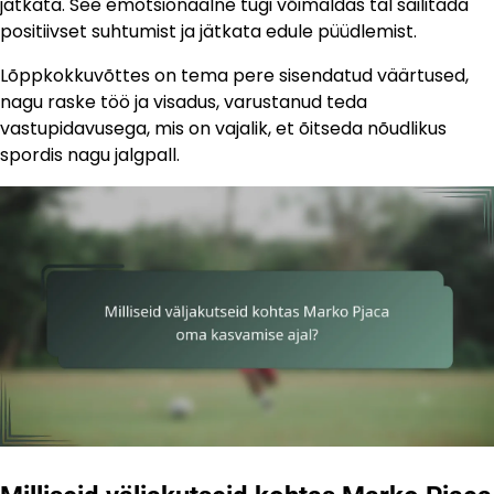
jätkata. See emotsionaalne tugi võimaldas tal säilitada
positiivset suhtumist ja jätkata edule püüdlemist.
Lõppkokkuvõttes on tema pere sisendatud väärtused,
nagu raske töö ja visadus, varustanud teda
vastupidavusega, mis on vajalik, et õitseda nõudlikus
spordis nagu jalgpall.