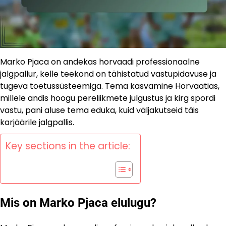
Marko Pjaca on andekas horvaadi professionaalne
jalgpallur, kelle teekond on tähistatud vastupidavuse ja
tugeva toetussüsteemiga. Tema kasvamine Horvaatias,
millele andis hoogu pereliikmete julgustus ja kirg spordi
vastu, pani aluse tema eduka, kuid väljakutseid täis
karjäärile jalgpallis.
Key sections in the article:
Mis on Marko Pjaca elulugu?