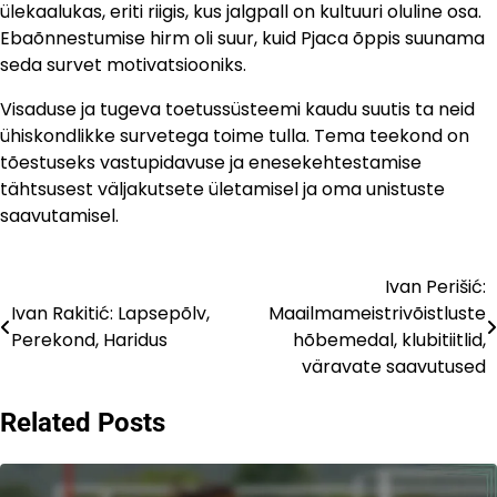
ülekaalukas, eriti riigis, kus jalgpall on kultuuri oluline osa.
Ebaõnnestumise hirm oli suur, kuid Pjaca õppis suunama
seda survet motivatsiooniks.
Visaduse ja tugeva toetussüsteemi kaudu suutis ta neid
ühiskondlikke survetega toime tulla. Tema teekond on
tõestuseks vastupidavuse ja enesekehtestamise
tähtsusest väljakutsete ületamisel ja oma unistuste
saavutamisel.
Ivan Perišić:
Post
Ivan Rakitić: Lapsepõlv,
Maailmameistrivõistluste
navigation
Perekond, Haridus
hõbemedal, klubitiitlid,
väravate saavutused
Related Posts