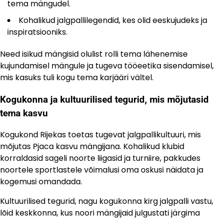
tema mängudel.
Kohalikud jalgpallilegendid, kes olid eeskujudeks ja
inspiratsiooniks.
Need isikud mängisid olulist rolli tema lähenemise
kujundamisel mängule ja tugeva tööeetika sisendamisel,
mis kasuks tuli kogu tema karjääri vältel.
Kogukonna ja kultuurilised tegurid, mis mõjutasid
tema kasvu
Kogukond Rijekas toetas tugevat jalgpallikultuuri, mis
mõjutas Pjaca kasvu mängijana. Kohalikud klubid
korraldasid sageli noorte liigasid ja turniire, pakkudes
noortele sportlastele võimalusi oma oskusi näidata ja
kogemusi omandada.
Kultuurilised tegurid, nagu kogukonna kirg jalgpalli vastu,
lõid keskkonna, kus noori mängijaid julgustati järgima