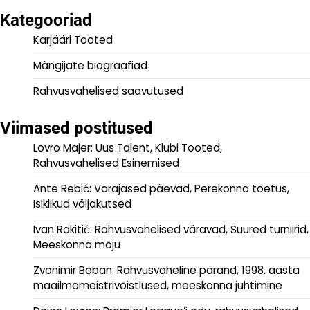
Kategooriad
Karjääri Tooted
Mängijate biograafiad
Rahvusvahelised saavutused
Viimased postitused
Lovro Majer: Uus Talent, Klubi Tooted,
Rahvusvahelised Esinemised
Ante Rebić: Varajased päevad, Perekonna toetus,
Isiklikud väljakutsed
Ivan Rakitić: Rahvusvahelised väravad, Suured turniirid,
Meeskonna mõju
Zvonimir Boban: Rahvusvaheline pärand, 1998. aasta
maailmameistrivõistlused, meeskonna juhtimine