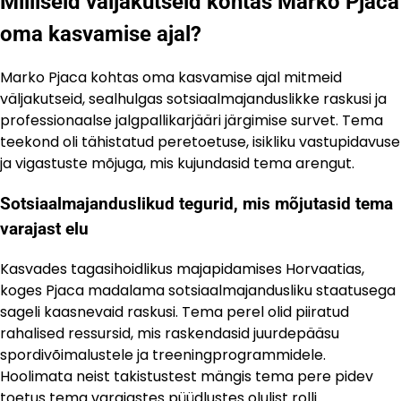
Milliseid väljakutseid kohtas Marko Pjaca
oma kasvamise ajal?
Marko Pjaca kohtas oma kasvamise ajal mitmeid
väljakutseid, sealhulgas sotsiaalmajanduslikke raskusi ja
professionaalse jalgpallikarjääri järgimise survet. Tema
teekond oli tähistatud peretoetuse, isikliku vastupidavuse
ja vigastuste mõjuga, mis kujundasid tema arengut.
Sotsiaalmajanduslikud tegurid, mis mõjutasid tema
varajast elu
Kasvades tagasihoidlikus majapidamises Horvaatias,
koges Pjaca madalama sotsiaalmajandusliku staatusega
sageli kaasnevaid raskusi. Tema perel olid piiratud
rahalised ressursid, mis raskendasid juurdepääsu
spordivõimalustele ja treeningprogrammidele.
Hoolimata neist takistustest mängis tema pere pidev
toetus tema varajastes püüdlustes olulist rolli.