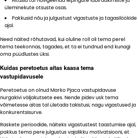
Aitasid tal navigeerida lepingute läbirääkimiste ja
üleminekute otsuste osas.
Pakkusid nõu ja julgustust vigastuste ja tagasilöökide
ajal.
Need näited rõhutavad, kui oluline roll oli tema perel
tema teekonnas, tagades, et ta ei tundnud end kunagi
oma püüdlustes üksi.
Kuidas peretoetus aitas kaasa tema
vastupidavusele
Peretoetus on olnud Marko Pjaca vastupidavuse
nurgakivi väljakutsete ees. Nende pidev usk tema
võimetesse aitas tal ületada takistusi, nagu vigastused ja
konkurentsisurve.
Raskete perioodide, näiteks vigastustest taastumise ajal,
pakkus tema pere julgustus vajalikku motivatsiooni, et