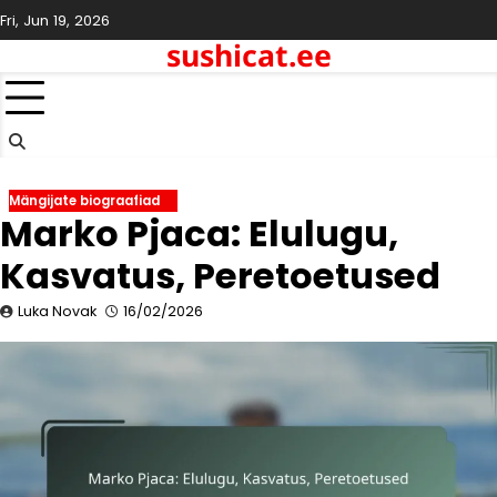
Skip
Fri, Jun 19, 2026
to
sushicat.ee
content
Mängijate biograafiad
Marko Pjaca: Elulugu,
Kasvatus, Peretoetused
Luka Novak
16/02/2026