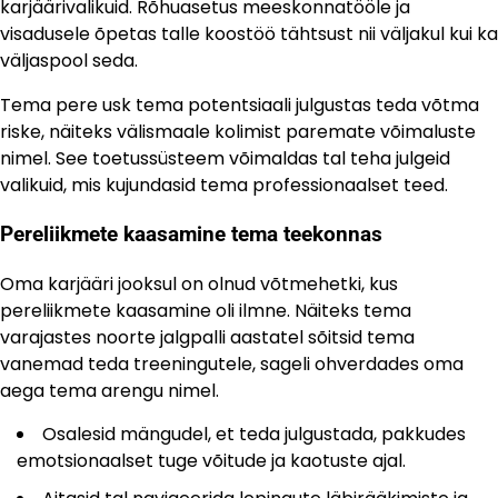
karjäärivalikuid. Rõhuasetus meeskonnatööle ja
visadusele õpetas talle koostöö tähtsust nii väljakul kui ka
väljaspool seda.
Tema pere usk tema potentsiaali julgustas teda võtma
riske, näiteks välismaale kolimist paremate võimaluste
nimel. See toetussüsteem võimaldas tal teha julgeid
valikuid, mis kujundasid tema professionaalset teed.
Pereliikmete kaasamine tema teekonnas
Oma karjääri jooksul on olnud võtmehetki, kus
pereliikmete kaasamine oli ilmne. Näiteks tema
varajastes noorte jalgpalli aastatel sõitsid tema
vanemad teda treeningutele, sageli ohverdades oma
aega tema arengu nimel.
Osalesid mängudel, et teda julgustada, pakkudes
emotsionaalset tuge võitude ja kaotuste ajal.