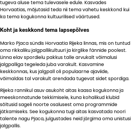
tugeva aluse tema tulevasele edule. Kasvades
Horvaatias, mõjutasid teda nii tema vahetu keskkond kui
ka tema kogukonna kultuurilised väärtused.
Koht ja keskkond tema lapsepõlves
Marko Pjaca sündis Horvaatia Rijeka linnas, mis on tuntud
oma rikkaliku jalgpallikultuuri ja kirglike fännide poolest.
Linna elav spordielu pakkus talle arvukalt võimalusi
jalgpalliga tegeleda juba varakult. Kasvamine
keskkonnas, kus jalgpall oli populaarne ajaviide,
võimaldas tal varakult arendada tugevat sidet spordiga.
Rijeka rannikul asuv asukoht aitas kaasa kogukonna ja
meeskonnatunde tekkimisele, kuna kohalikud klubid
sõltusid sageli noorte osalusest oma programmide
jätkamiseks. See kogukonna tugi aitas kasvatada noori
talente nagu Pjaca, julgustades neid järgima oma unistusi
jalgpallis.