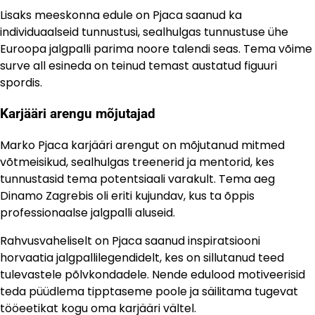
Lisaks meeskonna edule on Pjaca saanud ka
individuaalseid tunnustusi, sealhulgas tunnustuse ühe
Euroopa jalgpalli parima noore talendi seas. Tema võime
surve all esineda on teinud temast austatud figuuri
spordis.
Karjääri arengu mõjutajad
Marko Pjaca karjääri arengut on mõjutanud mitmed
võtmeisikud, sealhulgas treenerid ja mentorid, kes
tunnustasid tema potentsiaali varakult. Tema aeg
Dinamo Zagrebis oli eriti kujundav, kus ta õppis
professionaalse jalgpalli aluseid.
Rahvusvaheliselt on Pjaca saanud inspiratsiooni
horvaatia jalgpallilegendidelt, kes on sillutanud teed
tulevastele põlvkondadele. Nende edulood motiveerisid
teda püüdlema tipptaseme poole ja säilitama tugevat
tööeetikat kogu oma karjääri vältel.