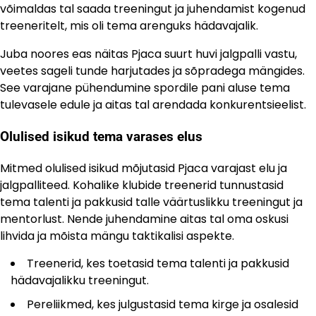
võimaldas tal saada treeningut ja juhendamist kogenud
treeneritelt, mis oli tema arenguks hädavajalik.
Juba noores eas näitas Pjaca suurt huvi jalgpalli vastu,
veetes sageli tunde harjutades ja sõpradega mängides.
See varajane pühendumine spordile pani aluse tema
tulevasele edule ja aitas tal arendada konkurentsieelist.
Olulised isikud tema varases elus
Mitmed olulised isikud mõjutasid Pjaca varajast elu ja
jalgpalliteed. Kohalike klubide treenerid tunnustasid
tema talenti ja pakkusid talle väärtuslikku treeningut ja
mentorlust. Nende juhendamine aitas tal oma oskusi
lihvida ja mõista mängu taktikalisi aspekte.
Treenerid, kes toetasid tema talenti ja pakkusid
hädavajalikku treeningut.
Pereliikmed, kes julgustasid tema kirge ja osalesid