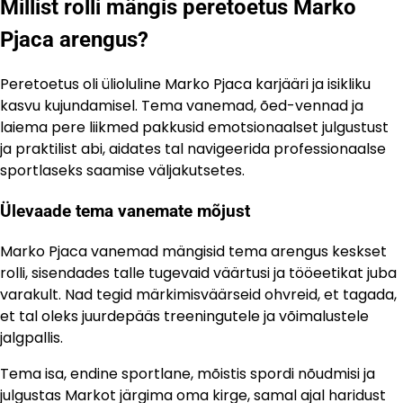
Millist rolli mängis peretoetus Marko
Pjaca arengus?
Peretoetus oli ülioluline Marko Pjaca karjääri ja isikliku
kasvu kujundamisel. Tema vanemad, õed-vennad ja
laiema pere liikmed pakkusid emotsionaalset julgustust
ja praktilist abi, aidates tal navigeerida professionaalse
sportlaseks saamise väljakutsetes.
Ülevaade tema vanemate mõjust
Marko Pjaca vanemad mängisid tema arengus keskset
rolli, sisendades talle tugevaid väärtusi ja tööeetikat juba
varakult. Nad tegid märkimisväärseid ohvreid, et tagada,
et tal oleks juurdepääs treeningutele ja võimalustele
jalgpallis.
Tema isa, endine sportlane, mõistis spordi nõudmisi ja
julgustas Markot järgima oma kirge, samal ajal haridust