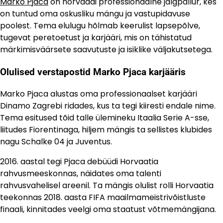
Marko Pjaca
on horvaadi professionaalne jalgpallur, kes
on tuntud oma oskusliku mängu ja vastupidavuse
poolest. Tema elulugu hõlmab keerulist lapsepõlve,
tugevat peretoetust ja karjääri, mis on tähistatud
märkimisväärsete saavutuste ja isiklike väljakutsetega.
Olulised verstapostid Marko Pjaca karjääris
Marko Pjaca alustas oma professionaalset karjääri
Dinamo Zagrebi ridades, kus ta tegi kiiresti endale nime.
Tema esitused tõid talle ülemineku Itaalia Serie A-sse,
liitudes Fiorentinaga, hiljem mängis ta sellistes klubides
nagu Schalke 04 ja Juventus.
2016. aastal tegi Pjaca debüüdi Horvaatia
rahvusmeeskonnas, näidates oma talenti
rahvusvahelisel areenil. Ta mängis olulist rolli Horvaatia
teekonnas 2018. aasta FIFA maailmameistrivõistluste
finaali, kinnitades veelgi oma staatust võtmemängijana.