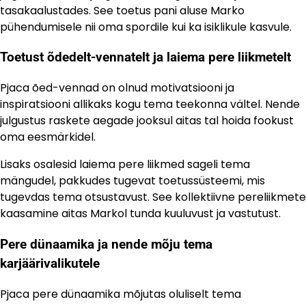
tasakaalustades. See toetus pani aluse Marko
pühendumisele nii oma spordile kui ka isiklikule kasvule.
Toetust õdedelt-vennatelt ja laiema pere liikmetelt
Pjaca õed-vennad on olnud motivatsiooni ja
inspiratsiooni allikaks kogu tema teekonna vältel. Nende
julgustus raskete aegade jooksul aitas tal hoida fookust
oma eesmärkidel.
Lisaks osalesid laiema pere liikmed sageli tema
mängudel, pakkudes tugevat toetussüsteemi, mis
tugevdas tema otsustavust. See kollektiivne pereliikmete
kaasamine aitas Markol tunda kuuluvust ja vastutust.
Pere dünaamika ja nende mõju tema
karjäärivalikutele
Pjaca pere dünaamika mõjutas oluliselt tema