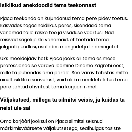
Isiklikud anekdoodid tema teekonnast
Pjaca teekonda on kujundanud tema pere pidev toetus.
Kasvades tagasihoidlikus peres, sisendasid tema
vanemad talle raske töö ja visaduse väärtusi. Nad
reisivad sageli pikki vahemaid, et toetada tema
jalgpallipüüdlusi, osaledes mängudel ja treeningutel.
Üks meeldejääv hetk Pjaca jaoks oli tema esimese
professionaalse värava löömine Dinamo Zagrebi eest,
mille ta pühendas oma perele. See värav tähistas mitte
ainult isiklikku saavutust, vaid oli ka meeldetuletus tema
pere tehtud ohvritest tema karjääri nimel.
Väljakutsed, millega ta silmitsi seisis, ja kuidas ta
neist üle sai
Oma karjääri jooksul on Pjaca silmitsi seisnud
märkimisväärsete väljakutsetega, sealhulgas tõsiste