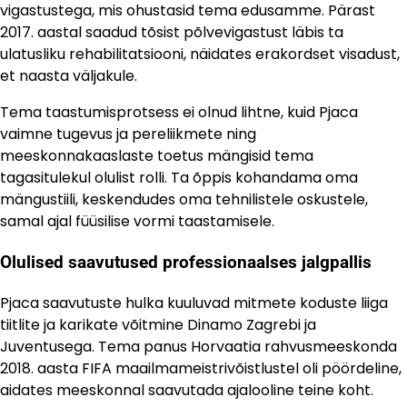
vigastustega, mis ohustasid tema edusamme. Pärast
2017. aastal saadud tõsist põlvevigastust läbis ta
ulatusliku rehabilitatsiooni, näidates erakordset visadust,
et naasta väljakule.
Tema taastumisprotsess ei olnud lihtne, kuid Pjaca
vaimne tugevus ja pereliikmete ning
meeskonnakaaslaste toetus mängisid tema
tagasitulekul olulist rolli. Ta õppis kohandama oma
mängustiili, keskendudes oma tehnilistele oskustele,
samal ajal füüsilise vormi taastamisele.
Olulised saavutused professionaalses jalgpallis
Pjaca saavutuste hulka kuuluvad mitmete koduste liiga
tiitlite ja karikate võitmine Dinamo Zagrebi ja
Juventusega. Tema panus Horvaatia rahvusmeeskonda
2018. aasta FIFA maailmameistrivõistlustel oli pöördeline,
aidates meeskonnal saavutada ajalooline teine koht.