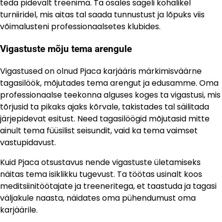
teda pidevalt treenima. Ta osales sageli kohalikel
turniiridel, mis aitas tal saada tunnustust ja lõpuks viis
võimalusteni professionaalsetes klubides.
Vigastuste mõju tema arengule
Vigastused on olnud Pjaca karjääris märkimisväärne
tagasilöök, mõjutades tema arengut ja edusamme. Oma
professionaalse teekonna alguses koges ta vigastusi, mis
tõrjusid ta pikaks ajaks kõrvale, takistades tal säilitada
järjepidevat esitust. Need tagasilöögid mõjutasid mitte
ainult tema füüsilist seisundit, vaid ka tema vaimset
vastupidavust.
Kuid Pjaca otsustavus nende vigastuste ületamiseks
näitas tema isiklikku tugevust. Ta töötas usinalt koos
meditsiinitöötajate ja treeneritega, et taastuda ja tagasi
väljakule naasta, näidates oma pühendumust oma
karjäärile.