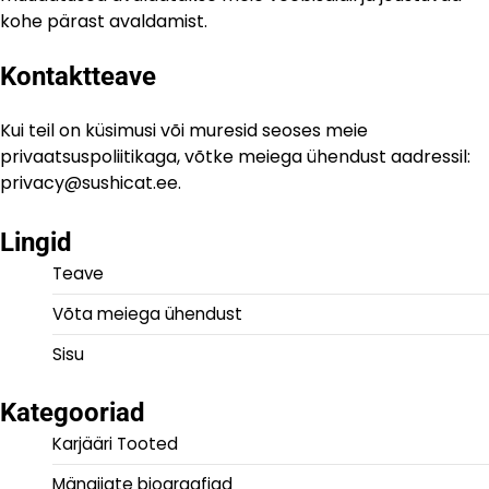
kohe pärast avaldamist.
Kontaktteave
Kui teil on küsimusi või muresid seoses meie
privaatsuspoliitikaga, võtke meiega ühendust aadressil:
privacy@sushicat.ee
.
Lingid
Teave
Võta meiega ühendust
Sisu
Kategooriad
Karjääri Tooted
Mängijate biograafiad