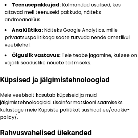
Teenusepakkujad:
Kolmandad osalised, kes
aitavad meil teenuseid pakkuda, näiteks
andmeanalüüs.
Analüütika:
Näiteks Google Analytics, mille
privaatsuspoliitikaga saate tutvuda nende ametlikul
veebilehel.
Õiguslik vastavus:
Teie teabe jagamine, kui see on
vajalik seaduslike nõuete täitmiseks.
Küpsised ja jälgimistehnoloogiad
Meie veebisait kasutab küpsiseid ja muid
jälgimistehnoloogiaid. Lisainformatsiooni saamiseks
külastage meie Küpsiste poliitikat sushicat.ee/cookie-
policy/.
Rahvusvahelised ülekanded