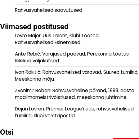
Rahvusvahelised saavutused
Viimased postitused
Lovro Majer: Uus Talent, Klubi Tooted,
Rahvusvahelised Esinemised
Ante Rebić: Varajased päevad, Perekonna toetus,
Isiklikud väljakutsed
Ivan Rakitić: Rahvusvahelised väravad, Suured turniirid,
Meeskonna mõju
Zvonimir Boban: Rahvusvaheline pärand, 1998. aasta
maailmameistrivõistlused, meeskonna juhtimine
Dejan Lovren: Premier League’i edu, rahvusvahelised
turniirid, klubi verstapostid
Otsi