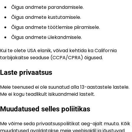
Õigus andmete parandamisele.
Õigus andmete kustutamisele.
Õigus andmete töötlemise piiramisele.
Õigus andmete ülekandmisele.
Kui te olete USA elanik, võivad kehtida ka California
tarbijakaitse seaduse (CCPA/CPRA) õigused.
Laste privaatsus
Meie teenused ei ole suunatud alla 13-aastastele lastele.
Me ei kogu teadlikult isikuandmeid lastelt.
Muudatused selles poliitikas
Me võime seda privaatsuspoliitikat aeg-ajalt muuta. Kõik
muudatused avaldatakse meie veebisaidil ja jõustuvad