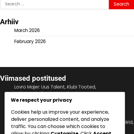
Search
for:
Arhiiv
March 2026
February 2026
Viimased postitused
Lovro Majer: Uus Talent, Klubi Tooted,
Rahvusvahelised Esinemised
We respect your privacy
Ante Rebić: Varajased päevad, Perekonna toetus,
Isiklikud väljakutsed
Cookies help us improve your experience,
deliver personalized content, and analyze
Ivan Rakitić: Rahvusvahelised väravad, Suured turniirid,
traffic. You can choose which cookies to
Meeskonna mõju
allow by clicking
Customize
. Click
Accept