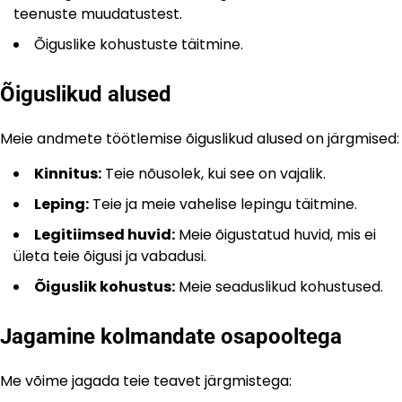
teenuste muudatustest.
Õiguslike kohustuste täitmine.
Õiguslikud alused
Meie andmete töötlemise õiguslikud alused on järgmised:
Kinnitus:
Teie nõusolek, kui see on vajalik.
Leping:
Teie ja meie vahelise lepingu täitmine.
Legitiimsed huvid:
Meie õigustatud huvid, mis ei
ületa teie õigusi ja vabadusi.
Õiguslik kohustus:
Meie seaduslikud kohustused.
Jagamine kolmandate osapooltega
Me võime jagada teie teavet järgmistega: