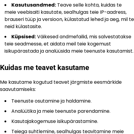
Kasutusandmed:
Teave selle kohta, kuidas te
meie veebisaiti kasutate, sealhulgas teie IP-aadress,
brauseri tüüp ja versioon, külastatud lehed ja aeg, mil te
neid külastasite.
Küpsised:
Väikesed andmefailid, mis salvestatakse
teie seadmesse, et aidata meil teie kogemust
isikupärastada ja analüüsida meie teenuste kasutamist.
Kuidas me teavet kasutame
Me kasutame kogutud teavet järgmiste eesmärkide
saavutamiseks:
Teenuste osutamine ja haldamine.
Analüütika ja meie teenuste parendamine.
Kasutajakogemuse isikupärastamine.
Teiega suhtlemine, sealhulgas teavitamine meie