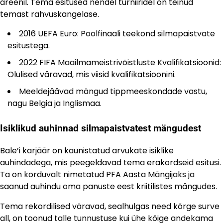
areenil. Tema esitused nendel turniiridel on teinud
temast rahvuskangelase.
2016 UEFA Euro: Poolfinaali teekond silmapaistvate
esitustega.
2022 FIFA Maailmameistrivõistluste Kvalifikatsioonid:
Olulised väravad, mis viisid kvalifikatsioonini.
Meeldejäävad mängud tippmeeskondade vastu,
nagu Belgia ja Inglismaa.
Isiklikud auhinnad silmapaistvatest mängudest
Bale’i karjäär on kaunistatud arvukate isiklike
auhindadega, mis peegeldavad tema erakordseid esitusi.
Ta on korduvalt nimetatud PFA Aasta Mängijaks ja
saanud auhindu oma panuste eest kriitilistes mängudes.
Tema rekordilised väravad, sealhulgas need kõrge surve
all, on toonud talle tunnustuse kui ühe kõige andekama