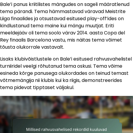
Bale’i panus kriitilistes mängudes on sageli määratlenud
tema pärandi. Tema hämmastavad väravad Meistrite
Liiga finaalides ja otsustavad esitused play-off’ides on
kindlustanud tema maine kui mängu muutjat. Eriti
meeldejääv oli tema soolo värav 2014. aasta Copa del
Rey finaalis Barcelona vastu, mis näitas tema võimet
tõusta olukorrale vastavalt.
Lisaks klubivõistlustele on Bale’i esitused rahvusvahelistel
turniiridel veelgi rõhutanud tema oskusi. Tema võime
esineda kõrge panusega olukordades on teinud temast
võtmemängija nii klubis kui ka riigis, demonstreerides
tema pidevat tipptaset väljakul.