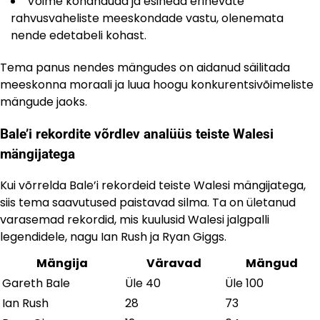
Võime kohanduda ja esineda erinevate
rahvusvaheliste meeskondade vastu, olenemata
nende edetabeli kohast.
Tema panus nendes mängudes on aidanud säilitada
meeskonna moraali ja luua hoogu konkurentsivõimeliste
mängude jaoks.
Bale’i rekordite võrdlev analüüs teiste Walesi
mängijatega
Kui võrrelda Bale’i rekordeid teiste Walesi mängijatega,
siis tema saavutused paistavad silma. Ta on ületanud
varasemad rekordid, mis kuulusid Walesi jalgpalli
legendidele, nagu Ian Rush ja Ryan Giggs.
Mängija
Väravad
Mängud
Gareth Bale
Üle 40
Üle 100
Ian Rush
28
73