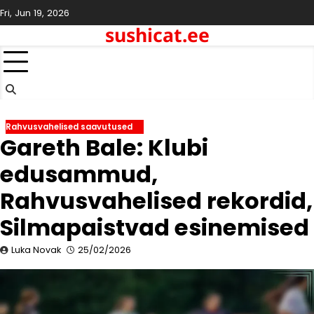
Skip
Fri, Jun 19, 2026
to
sushicat.ee
content
Rahvusvahelised saavutused
Gareth Bale: Klubi
edusammud,
Rahvusvahelised rekordid,
Silmapaistvad esinemised
Luka Novak
25/02/2026