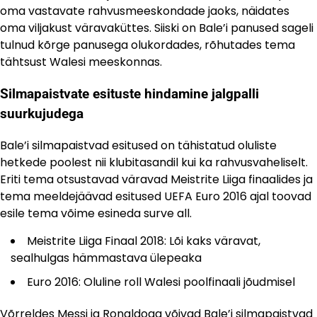
oma vastavate rahvusmeeskondade jaoks, näidates
oma viljakust väravaküttes. Siiski on Bale’i panused sageli
tulnud kõrge panusega olukordades, rõhutades tema
tähtsust Walesi meeskonnas.
Silmapaistvate esituste hindamine jalgpalli
suurkujudega
Bale’i silmapaistvad esitused on tähistatud oluliste
hetkede poolest nii klubitasandil kui ka rahvusvaheliselt.
Eriti tema otsustavad väravad Meistrite Liiga finaalides ja
tema meeldejäävad esitused UEFA Euro 2016 ajal toovad
esile tema võime esineda surve all.
Meistrite Liiga Finaal 2018: Lõi kaks väravat,
sealhulgas hämmastava ülepeaka
Euro 2016: Oluline roll Walesi poolfinaali jõudmisel
Võrreldes Messi ja Ronaldoga võivad Bale’i
silmapaistvad