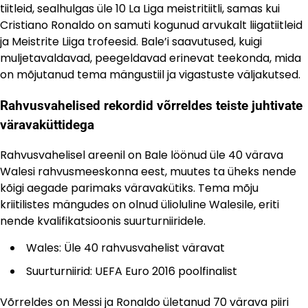
tiitleid, sealhulgas üle 10 La Liga meistritiitli, samas kui
Cristiano Ronaldo on samuti kogunud arvukalt liigatiitleid
ja Meistrite Liiga trofeesid. Bale’i saavutused, kuigi
muljetavaldavad, peegeldavad erinevat teekonda, mida
on mõjutanud tema mängustiil ja vigastuste väljakutsed.
Rahvusvahelised rekordid võrreldes teiste juhtivate
väravaküttidega
Rahvusvahelisel areenil on Bale löönud üle 40 värava
Walesi rahvusmeeskonna eest, muutes ta üheks nende
kõigi aegade parimaks väravakütiks. Tema mõju
kriitilistes mängudes on olnud ülioluline Walesile, eriti
nende kvalifikatsioonis suurturniiridele.
Wales: Üle 40 rahvusvahelist väravat
Suurturniirid: UEFA Euro 2016 poolfinalist
Võrreldes on Messi ja Ronaldo ületanud 70 värava piiri