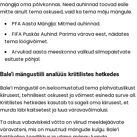
mängija oma põlvkonnas. Need auhinnad toovad esile
mitte ainult tema oskused, vaid ka tema mõju mängule.
PFA Aasta Mängija: Mitmed auhinnad.
FIFA Puskás Auhind: Parima värava eest, näidates
tema löögivõimet.
Arvukad aasta meeskonna valikud silmapaistvate
esituste põhjal.
Bale’i mängustiili analüüs kriitilistes hetkedes
Bale’i mängustiil on iseloomustatud tema plahvatuslikust
kiirusest, tehnilisest oskusest ja võimest esineda surve all.
Kriitilistes hetkedes kasutab ta sageli oma kiirusest, et
murda läbi kaitsetest ja luua väravavõimalusi.
Ta oskus vabaviskeid võtta on viinud meeldejäävate
väravateni, mis on muutnud mängude kulgu. Bale’i
taktikaline teadlikkus ja võime mängu lugeda