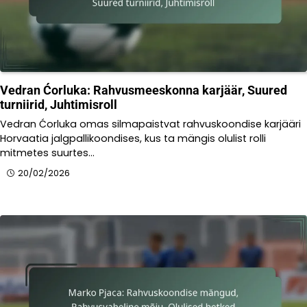
Vedran Ćorluka: Rahvusmeeskonna karjäär, Suured
turniirid, Juhtimisroll
Vedran Ćorluka omas silmapaistvat rahvuskoondise karjääri
Horvaatia jalgpallikoondises, kus ta mängis olulist rolli
mitmetes suurtes…
20/02/2026