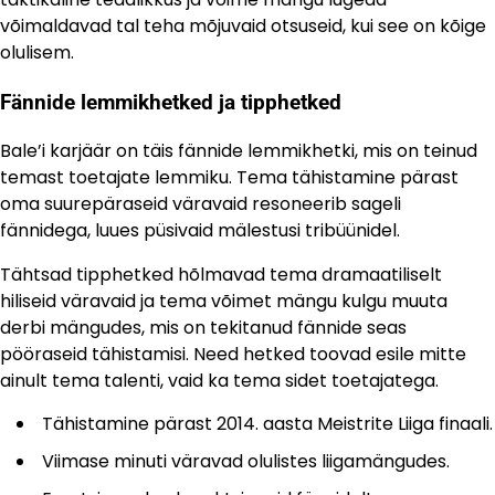
võimaldavad tal teha mõjuvaid otsuseid, kui see on kõige
olulisem.
Fännide lemmikhetked ja tipphetked
Bale’i karjäär on täis fännide lemmikhetki, mis on teinud
temast toetajate lemmiku. Tema tähistamine pärast
oma suurepäraseid väravaid resoneerib sageli
fännidega, luues püsivaid mälestusi tribüünidel.
Tähtsad tipphetked hõlmavad tema dramaatiliselt
hiliseid väravaid ja tema võimet mängu kulgu muuta
derbi mängudes, mis on tekitanud fännide seas
pööraseid tähistamisi. Need hetked toovad esile mitte
ainult tema talenti, vaid ka tema sidet toetajatega.
Tähistamine pärast 2014. aasta Meistrite Liiga finaali.
Viimase minuti väravad olulistes liigamängudes.