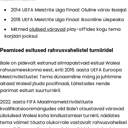
2014 UEFA Meistrite Liiga Finaal: Oluline värav lisaajal.
2018 UEFA Meistrite Liiga Finaal: Ikooniline ülepeaka.
Mitmed
olulised väravad
play-off’ides kogu tema
karjääri jooksul.
Peamised esitused rahvusvahelistel turniiridel
Bale on pidevalt esitanud silmapaistvaid esitusi Walesi
rahvusmeeskonna eest, eriti 2016. aasta UEFA Euroopa
Meistrivõistlustel. Tema dünaamiline mäng ja juhtimine
aitasid Walesil jõuda poolfinaali, tähistades nende
parimat esitust suurturniiril.
2022. aasta FIFA Maailmameistrivõistluste
kvalifikatsioonimängudes olid Bale’i otsustavad väravad
üliolulised Walesi koha kindlustamisel turniiril, näidates
tema võimet tõusta olukorrale vastavalt rahvusvahelisel