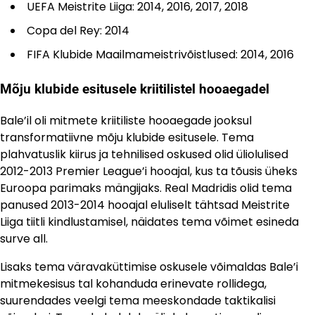
UEFA Meistrite Liiga: 2014, 2016, 2017, 2018
Copa del Rey: 2014
FIFA Klubide Maailmameistrivõistlused: 2014, 2016
Mõju klubide esitusele kriitilistel hooaegadel
Bale’il oli mitmete kriitiliste hooaegade jooksul
transformatiivne mõju klubide esitusele. Tema
plahvatuslik kiirus ja tehnilised oskused olid üliolulised
2012-2013 Premier League’i hooajal, kus ta tõusis üheks
Euroopa parimaks mängijaks. Real Madridis olid tema
panused 2013-2014 hooajal eluliselt tähtsad Meistrite
Liiga tiitli kindlustamisel, näidates tema võimet esineda
surve all.
Lisaks tema väravaküttimise oskusele võimaldas Bale’i
mitmekesisus tal kohanduda erinevate rollidega,
suurendades veelgi tema meeskondade taktikalisi