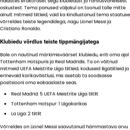
näidates erakordset segu klubiedust ja rahvusvahelisest
oskustest. Tema panused väljakul on toonud talle mitte
ainult mitmeid tiitleid, vaid ka kindlustanud tema staatuse
võrreldes teiste legendidega, nagu Lionel Messi ja
Cristiano Ronaldo.
Klubiedu võrdlus teiste tippmängijatega
Bale on nautinud märkimisväärset klubiedu, eriti oma ajal
Tottenham Hotspuris ja Real Madridis. Ta on võitnud
mitmeid UEFA Meistrite Liiga tiitleid, koduseid liigatiitleid ja
erinevaid karikavõistlusi, mis asetab ta soodsasse
positsiooni oma eakaaslaste seas.
Real Madrid: 5 UEFA Meistrite Liiga tiitlit
Tottenham Hotspur: 1 Liigakarikas
La Liga: 2 tiitlit
Võrreldes on Lionel Messi saavutanud hämmastava arvu