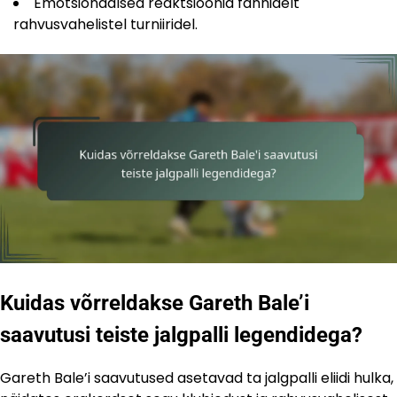
Emotsionaalsed reaktsioonid fännidelt
rahvusvahelistel turniiridel.
Kuidas võrreldakse Gareth Bale’i
saavutusi teiste jalgpalli legendidega?
Gareth Bale’i saavutused asetavad ta jalgpalli eliidi hulka,