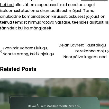
hetked
olla vähem sagedased, kuid need on sageli
iseloomustatud oma dramaatilisest mõjust. Tema
ainulaadne kombinatsioon kiirusest, oskusest ja jõust on
teinud temast hirmuäratava vastase, teenides austust nii
fännidelt kui ka mängijatelt.
Dejan Lovren: Taustalugu,
Post
Zvonimir Boban: Elulugu,
Perekonna mõju,
Noorte areng, Isiklik ajalugu
navigation
Noorpõlve kogemused
Related Posts