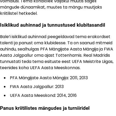
võimalusi. Tema kohalolek väljakul muutis sageli
mängude dünaamikat, muutes ta mängu muutjaks
kriitilistel hetkedel.
Isiklikud auhinnad ja tunnustused klubitasandil
Bale’i isiklikud auhinnad peegeldavad tema erakordset
talenti ja panust oma klubidesse. Ta on saanud mitmeid
auhindu, sealhulgas PFA Mängijate Aasta Mängija ja FWA
Aasta Jalgpallur oma ajast Tottenhamis. Real Madridis
tunnustati teda tema esituste eest UEFA Meistrite Liigas,
teenides koha UEFA Aasta Meeskonnas.
PFA Mängijate Aasta Mängija: 2011, 2013
FWA Aasta Jalgpallur: 2013
UEFA Aasta Meeskond: 2014, 2016
Panus kriitilistes mängudes ja turniiridel