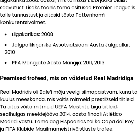
Liigakarika 2008. aastal, mis tähistas klubi jaoks olulist
saavutust. Lisaks teenis tema esitused Premier League’is
talle tunnustust ja aitasid tõsta Tottenham’i
konkurentsivõimet.
Liigakarikas: 2008
Jalgpallikirjanike Assotsiatsiooni Aasta Jalgpallur:
2010
PFA Mängijate Aasta Mängija: 2011, 2013
Peamised trofeed, mis on võidetud Real Madridiga
Real Madridis oli Bale’i mõju veelgi silmapaistvam, kuna ta
kuulus meeskonda, mis võitis mitmeid prestiižseid tiitleid.
Ta aitas võita mitmeid UEFA Meistrite Liiga tiitleid,
sealhulgas meeldejääva 2014. aasta finaali Atlético
Madridi vastu. Tema aeg Hispaanias tõi ka Copa del Rey
ja FIFA Klubide Maailmameistrivõistluste trofee.