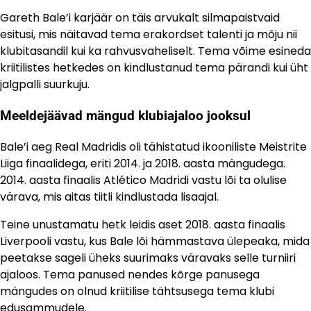
Gareth Bale’i karjäär on täis arvukalt silmapaistvaid
esitusi, mis näitavad tema erakordset talenti ja mõju nii
klubitasandil kui ka rahvusvaheliselt. Tema võime esineda
kriitilistes hetkedes on kindlustanud tema pärandi kui üht
jalgpalli suurkuju.
Meeldejäävad mängud klubiajaloo jooksul
Bale’i aeg Real Madridis oli tähistatud ikooniliste Meistrite
Liiga finaalidega, eriti 2014. ja 2018. aasta mängudega.
2014. aasta finaalis Atlético Madridi vastu lõi ta olulise
värava, mis aitas tiitli kindlustada lisaajal.
Teine unustamatu hetk leidis aset 2018. aasta finaalis
Liverpooli vastu, kus Bale lõi hämmastava ülepeaka, mida
peetakse sageli üheks suurimaks väravaks selle turniiri
ajaloos. Tema panused nendes kõrge panusega
mängudes on olnud kriitilise tähtsusega tema klubi
edusammudele.