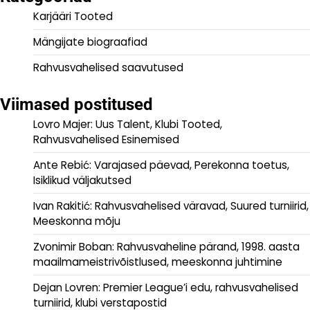
Karjääri Tooted
Mängijate biograafiad
Rahvusvahelised saavutused
Viimased postitused
Lovro Majer: Uus Talent, Klubi Tooted,
Rahvusvahelised Esinemised
Ante Rebić: Varajased päevad, Perekonna toetus,
Isiklikud väljakutsed
Ivan Rakitić: Rahvusvahelised väravad, Suured turniirid,
Meeskonna mõju
Zvonimir Boban: Rahvusvaheline pärand, 1998. aasta
maailmameistrivõistlused, meeskonna juhtimine
Dejan Lovren: Premier League’i edu, rahvusvahelised
turniirid, klubi verstapostid