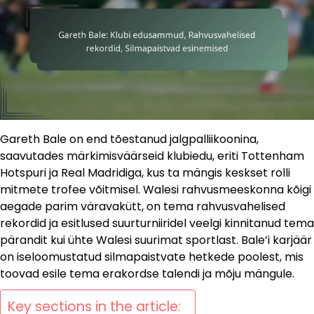
Gareth Bale on end tõestanud jalgpalliikoonina,
saavutades märkimisväärseid klubiedu, eriti Tottenham
Hotspuri ja Real Madridiga, kus ta mängis keskset rolli
mitmete trofee võitmisel. Walesi rahvusmeeskonna kõigi
aegade parim väravakütt, on tema rahvusvahelised
rekordid ja esitlused suurturniiridel veelgi kinnitanud tema
pärandit kui ühte Walesi suurimat sportlast. Bale’i karjäär
on iseloomustatud silmapaistvate hetkede poolest, mis
toovad esile tema erakordse talendi ja mõju mängule.
Key sections in the article: