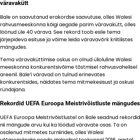
väravakütt
Bale on saavutanud erakordse saavutuse, olles Walesi
rahvusmeeskonna kõigi aegade parim väravakütt, olles
löönud üle 40 värava. See rekord toob esile tema
järjepideva esituse ja võime leida väravavõrk kriitilistes
mängudes.
Tema väravaküttimise oskus on olnud ülioluline Walesi
meeskonna konkurentsivõime tõstmisel rahvusvahelisel
areenil. Bale’i väravad on tulnud erinevates
konkurentsides, näidates tema mitmekesisust ja oskusi
ründajana.
Rekordid UEFA Euroopa Meistrivõistluste mängudes
UEFA Euroopa Meistrivõistlustel on Bale seadnud rekordid
nii mängude arvu kui ka löödud väravate osas. Ta on
osalenud mitmetes turniirides, olles Walesi
võtmemängija nende ajaloolisel teekonnal 2016. aastal,