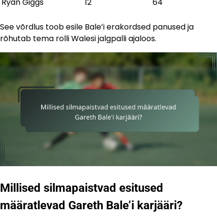
Ryan Giggs
12
64
See võrdlus toob esile Bale’i erakordsed panused ja
rõhutab tema rolli Walesi jalgpalli ajaloos.
Millised silmapaistvad esitused
määratlevad Gareth Bale’i karjääri?