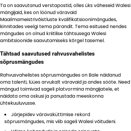
Ta on saavutanud verstapostid, olles üks väheseid Walesi
mängijaid, kes on löönud väravaid
Maailmameistrivõistluste kvalifikatsioonimängudes,
kinnitades veelgi tema pärandit. Tema esitused nendes
mängudes on olnud kriitilise tähtsusega Walesi
ambitsioonide saavutamiseks kõrgel tasemel.
Tähtsad saavutused rahvusvahelistes
sõprusmängudes
Rahvusvahelistes sõprusmängudes on Bale näidanud
oma talenti, lüües arvukalt väravaid ja andes sööte. Need
mängud toimivad sageli platvormina mängijatele, et
näidata oma oskusi ja panustada meeskonna
ühtekuuluvusse.
Järjepidev väravaküttimise rekord
sõprusmängudes, mis viib sageli Walesi võitudeni.