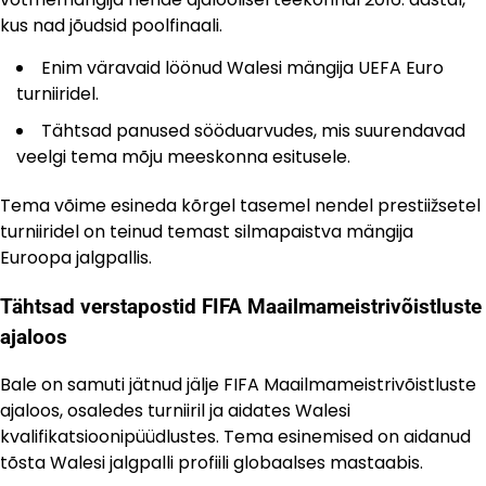
kus nad jõudsid poolfinaali.
Enim väravaid löönud Walesi mängija UEFA Euro
turniiridel.
Tähtsad panused sööduarvudes, mis suurendavad
veelgi tema mõju meeskonna esitusele.
Tema võime esineda kõrgel tasemel nendel prestiižsetel
turniiridel on teinud temast silmapaistva mängija
Euroopa jalgpallis.
Tähtsad verstapostid FIFA Maailmameistrivõistluste
ajaloos
Bale on samuti jätnud jälje FIFA Maailmameistrivõistluste
ajaloos, osaledes turniiril ja aidates Walesi
kvalifikatsioonipüüdlustes. Tema esinemised on aidanud
tõsta Walesi jalgpalli profiili globaalses mastaabis.