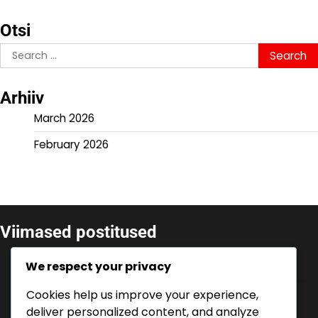
Otsi
Search
for:
Arhiiv
March 2026
February 2026
Viimased postitused
Lovro Majer: Uus Talent, Klubi Tooted,
We respect your privacy
Rahvusvahelised Esinemised
Cookies help us improve your experience,
Ante Rebić: Varajased päevad, Perekonna toetus,
Isiklikud väljakutsed
deliver personalized content, and analyze