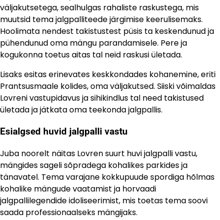
väljakutsetega, sealhulgas rahaliste raskustega, mis
muutsid tema jalgpalliteede järgimise keerulisemaks.
Hoolimata nendest takistustest püsis ta keskendunud ja
pühendunud oma mängu parandamisele. Pere ja
kogukonna toetus aitas tal neid raskusi ületada.
Lisaks esitas erinevates keskkondades kohanemine, eriti
Prantsusmaale kolides, oma väljakutsed. Siiski võimaldas
Lovreni vastupidavus ja sihikindlus tal need takistused
ületada ja jätkata oma teekonda jalgpallis.
Esialgsed huvid jalgpalli vastu
Juba noorelt näitas Lovren suurt huvi jalgpalli vastu,
mängides sageli sõpradega kohalikes parkides ja
tänavatel. Tema varajane kokkupuude spordiga hõlmas
kohalike mängude vaatamist ja horvaadi
jalgpallilegendide idoliseerimist, mis toetas tema soovi
saada professionaalseks mängijaks.