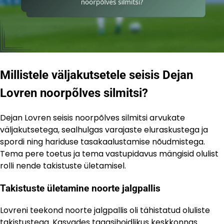
Millistele väljakutsetele seisis Dejan
Lovren noorpõlves silmitsi?
Dejan Lovren seisis noorpõlves silmitsi arvukate
väljakutsetega, sealhulgas varajaste eluraskustega ja
spordi ning hariduse tasakaalustamise nõudmistega.
Tema pere toetus ja tema vastupidavus mängisid olulist
rolli nende takistuste ületamisel.
Takistuste ületamine noorte jalgpallis
Lovreni teekond noorte jalgpallis oli tähistatud oluliste
takistustega. Kasvades tagasihoidlikus keskkonnas