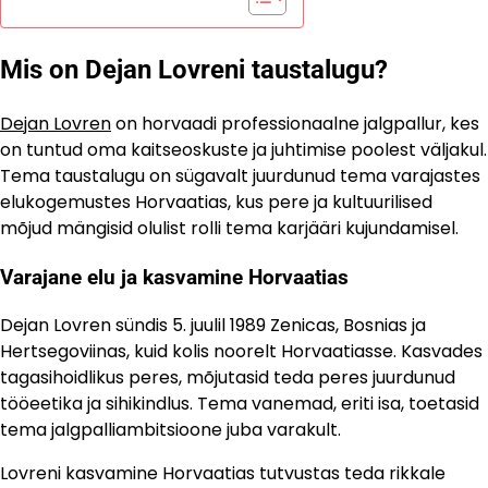
Mis on Dejan Lovreni taustalugu?
Dejan Lovren
on horvaadi professionaalne jalgpallur, kes
on tuntud oma kaitseoskuste ja juhtimise poolest väljakul.
Tema taustalugu on sügavalt juurdunud tema varajastes
elukogemustes Horvaatias, kus pere ja kultuurilised
mõjud mängisid olulist rolli tema karjääri kujundamisel.
Varajane elu ja kasvamine Horvaatias
Dejan Lovren sündis 5. juulil 1989 Zenicas, Bosnias ja
Hertsegoviinas, kuid kolis noorelt Horvaatiasse. Kasvades
tagasihoidlikus peres, mõjutasid teda peres juurdunud
tööeetika ja sihikindlus. Tema vanemad, eriti isa, toetasid
tema jalgpalliambitsioone juba varakult.
Lovreni kasvamine Horvaatias tutvustas teda rikkale