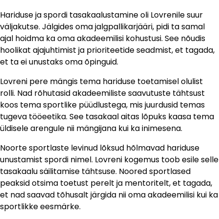
Hariduse ja spordi tasakaalustamine oli Lovrenile suur
väljakutse. Jälgides oma jalgpallikarjääri, pidi ta samal
ajal hoidma ka oma akadeemilisi kohustusi. See nõudis
hoolikat ajajuhtimist ja prioriteetide seadmist, et tagada,
et ta ei unustaks oma õpinguid.
Lovreni pere mängis tema hariduse toetamisel olulist
rolli. Nad rõhutasid akadeemiliste saavutuste tähtsust
koos tema sportlike püüdlustega, mis juurdusid temas
tugeva tööeetika. See tasakaal aitas lõpuks kaasa tema
üldisele arengule nii mängijana kui ka inimesena.
Noorte sportlaste levinud lõksud hõlmavad hariduse
unustamist spordi nimel. Lovreni kogemus toob esile selle
tasakaalu säilitamise tähtsuse. Noored sportlased
peaksid otsima toetust perelt ja mentoritelt, et tagada,
et nad saavad tõhusalt järgida nii oma akadeemilisi kui ka
sportlikke eesmärke.