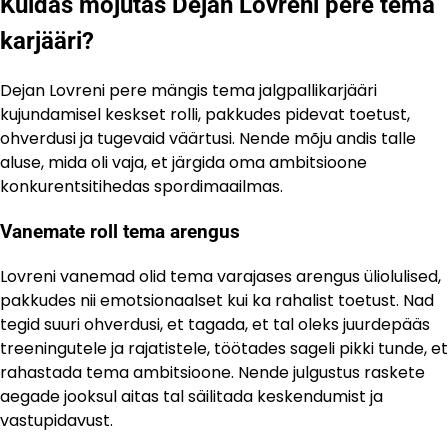
Kuidas mõjutas Dejan Lovreni pere tema
karjääri?
Dejan Lovreni pere mängis tema jalgpallikarjääri
kujundamisel keskset rolli, pakkudes pidevat toetust,
ohverdusi ja tugevaid väärtusi. Nende mõju andis talle
aluse, mida oli vaja, et järgida oma ambitsioone
konkurentsitihedas spordimaailmas.
Vanemate roll tema arengus
Lovreni vanemad olid tema varajases arengus üliolulised,
pakkudes nii emotsionaalset kui ka rahalist toetust. Nad
tegid suuri ohverdusi, et tagada, et tal oleks juurdepääs
treeningutele ja rajatistele, töötades sageli pikki tunde, et
rahastada tema ambitsioone. Nende julgustus raskete
aegade jooksul aitas tal säilitada keskendumist ja
vastupidavust.