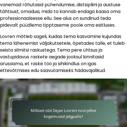
vanemad rõhutasid pühendumise, distsipliini ja austuse
tähtsust, omadusi, mida ta kannab endaga kaasa oma
professionaalsesse ellu. See alus on sundinud teda
pidevalt püüdlema tipptaseme poole oma esitluses.
Lovren mõtleb sageli, kuidas tema kasvamine kujundas
tema lähenemist väljakutsetele, õpetades talle, et tuleb
seista silmitsi raskustega. Tema pere ühtsus ja
vastupidavus raskete aegade jooksul kinnitasid
arusaama, et raske töö ja sihikindlus on igas
ettevõtmises edu saavutamiseks hädavajalikud.