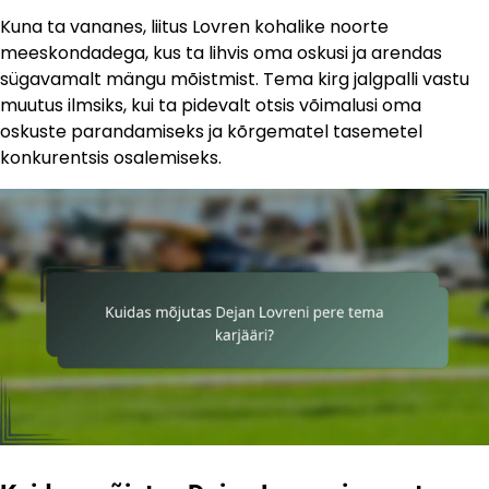
Kuna ta vananes, liitus Lovren kohalike noorte
meeskondadega, kus ta lihvis oma oskusi ja arendas
sügavamalt mängu mõistmist. Tema kirg jalgpalli vastu
muutus ilmsiks, kui ta pidevalt otsis võimalusi oma
oskuste parandamiseks ja kõrgematel tasemetel
konkurentsis osalemiseks.