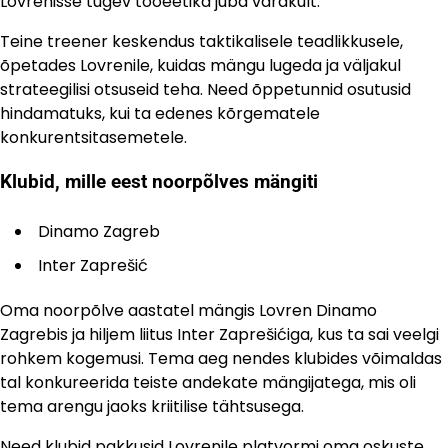
Lovrenisse tugev tööeetika juba varakult.
Teine treener keskendus taktikalisele teadlikkusele,
õpetades Lovrenile, kuidas mängu lugeda ja väljakul
strateegilisi otsuseid teha. Need õppetunnid osutusid
hindamatuks, kui ta edenes kõrgematele
konkurentsitasemetele.
Klubid, mille eest noorpõlves mängiti
Dinamo Zagreb
Inter Zaprešić
Oma noorpõlve aastatel mängis Lovren Dinamo
Zagrebis ja hiljem liitus Inter Zaprešićiga, kus ta sai veelgi
rohkem kogemusi. Tema aeg nendes klubides võimaldas
tal konkureerida teiste andekate mängijatega, mis oli
tema arengu jaoks kriitilise tähtsusega.
Need klubid pakkusid Lovrenile platvormi oma oskuste