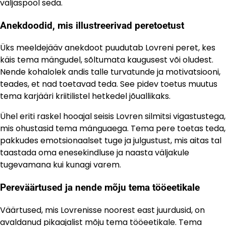
väljaspool seda.
Anekdoodid, mis illustreerivad peretoetust
Üks meeldejääv anekdoot puudutab Lovreni peret, kes
käis tema mängudel, sõltumata kaugusest või oludest.
Nende kohalolek andis talle turvatunde ja motivatsiooni,
teades, et nad toetavad teda. See pidev toetus muutus
tema karjääri kriitilistel hetkedel jõuallikaks.
Ühel eriti raskel hooajal seisis Lovren silmitsi vigastustega,
mis ohustasid tema mänguaega. Tema pere toetas teda,
pakkudes emotsionaalset tuge ja julgustust, mis aitas tal
taastada oma enesekindluse ja naasta väljakule
tugevamana kui kunagi varem.
Pereväärtused ja nende mõju tema tööeetikale
Väärtused, mis Lovrenisse noorest east juurdusid, on
avaldanud pikaajalist mõju tema tööeetikale. Tema