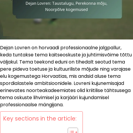
Dejan Lovren on horvaadi professionaalne jalgpallur,
keda tuntakse tema kaitseoskuste ja juhtimisvõime tõttu
väljakul. Tema teekond eduni on tihedalt seotud tema
pere pideva toetuse ja kultuuriliste mõjude ning varajase
elu kogemustega Horvaatias, mis andsid aluse tema
spordialastele ambitsioonidele. Lovreni kujunemisajad
erinevates noorteakadeemiates olid kriitilise tähtsusega
tema oskuste lihvimisel ja karjääri kujundamisel
professionaalse mängijana.
Key sections in the article: