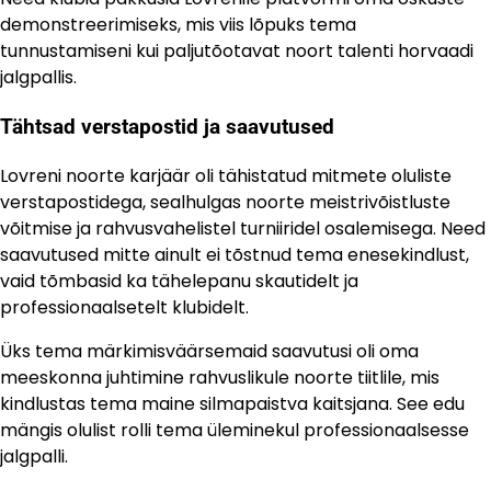
demonstreerimiseks, mis viis lõpuks tema
tunnustamiseni kui paljutõotavat noort talenti horvaadi
jalgpallis.
Tähtsad verstapostid ja saavutused
Lovreni noorte karjäär oli tähistatud mitmete oluliste
verstapostidega, sealhulgas noorte meistrivõistluste
võitmise ja rahvusvahelistel turniiridel osalemisega. Need
saavutused mitte ainult ei tõstnud tema enesekindlust,
vaid tõmbasid ka tähelepanu skautidelt ja
professionaalsetelt klubidelt.
Üks tema märkimisväärsemaid saavutusi oli oma
meeskonna juhtimine rahvuslikule noorte tiitlile, mis
kindlustas tema maine silmapaistva kaitsjana. See edu
mängis olulist rolli tema üleminekul professionaalsesse
jalgpalli.