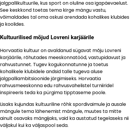
jalgpallikultuurile, kus sport on oluline osa igapäevaelust.
See keskkond toetas tema kirge mängu vastu,
võimaldades tal oma oskusi arendada kohalikes klubides
ja koolides.
Kultuurilised mõjud Lovreni karjäärile
Horvaatia kultuur on avaldanud sügavat mõju Lovreni
karjäärile, rõhutades meeskonnatööd, vastupidavust ja
rahvustunnet. Tugev kogukonnatunne ja toetus
kohalikele klubidele andsid talle tugeva aluse
jalgpalliambitsioonide järgimiseks. Horvaatia
rahvusmeeskonna edu rahvusvahelistel turniiridel
inspireeris teda ka pürgima tipptaseme poole.
Lisaks kujundas kultuuriline rõhk spordivaimule ja ausale
mängule tema lähenemist mängule, muutes ta mitte
ainult osavaks mängijaks, vaid ka austatud tegelaseks nii
väljakul kui ka väljaspool seda.