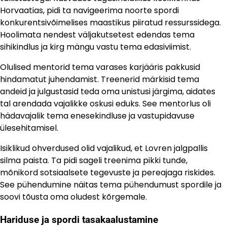
Horvaatias, pidi ta navigeerima noorte spordi
konkurentsivõimelises maastikus piiratud ressurssidega.
Hoolimata nendest väljakutsetest edendas tema
sihikindlus ja kirg mängu vastu tema edasiviimist.
Olulised mentorid tema varases karjääris pakkusid
hindamatut juhendamist. Treenerid märkisid tema
andeid ja julgustasid teda oma unistusi järgima, aidates
tal arendada vajalikke oskusi eduks. See mentorlus oli
hädavajalik tema enesekindluse ja vastupidavuse
ülesehitamisel.
Isiklikud ohverdused olid vajalikud, et Lovren jalgpallis
silma paista. Ta pidi sageli treenima pikki tunde,
mõnikord sotsiaalsete tegevuste ja pereajaga riskides.
See pühendumine näitas tema pühendumust spordile ja
soovi tõusta oma oludest kõrgemale.
Hariduse ja spordi tasakaalustamine