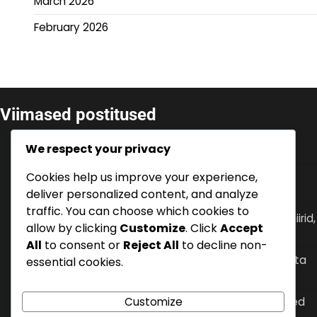
March 2026
February 2026
Viimased postitused
Lovro Majer: Uus Talent, Klubi Tooted,
We respect your privacy
Rahvusvahelised Esinemised
Cookies help us improve your experience,
Ante Rebić: Varajased päevad, Perekonna toetus,
Isiklikud väljakutsed
deliver personalized content, and analyze
traffic. You can choose which cookies to
Ivan Rakitić: Rahvusvahelised väravad, Suured turniirid,
allow by clicking
Customize
. Click
Accept
Meeskonna mõju
All
to consent or
Reject All
to decline non-
Zvonimir Boban: Rahvusvaheline pärand, 1998. aasta
essential cookies.
maailmameistrivõistlused, meeskonna juhtimine
Customize
Dejan Lovren: Premier League’i edu, rahvusvahelised