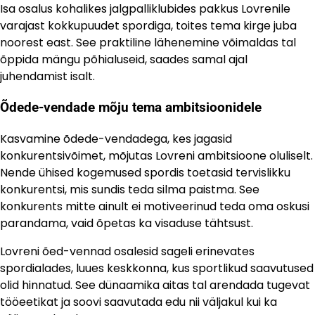
Isa osalus kohalikes jalgpalliklubides pakkus Lovrenile
varajast kokkupuudet spordiga, toites tema kirge juba
noorest east. See praktiline lähenemine võimaldas tal
õppida mängu põhialuseid, saades samal ajal
juhendamist isalt.
Õdede-vendade mõju tema ambitsioonidele
Kasvamine õdede-vendadega, kes jagasid
konkurentsivõimet, mõjutas Lovreni ambitsioone oluliselt.
Nende ühised kogemused spordis toetasid tervislikku
konkurentsi, mis sundis teda silma paistma. See
konkurents mitte ainult ei motiveerinud teda oma oskusi
parandama, vaid õpetas ka visaduse tähtsust.
Lovreni õed-vennad osalesid sageli erinevates
spordialades, luues keskkonna, kus sportlikud saavutused
olid hinnatud. See dünaamika aitas tal arendada tugevat
tööeetikat ja soovi saavutada edu nii väljakul kui ka