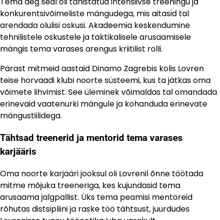
Tema aeg seal oli tähistatud intensiivse treeningu ja
konkurentsivõimeliste mängudega, mis aitasid tal
arendada olulisi oskusi. Akadeemia keskendumine
tehnilistele oskustele ja taktikalisele arusaamisele
mängis tema varases arengus kriitilist rolli.
Pärast mitmeid aastaid Dinamo Zagrebis kolis Lovren
teise horvaadi klubi noorte süsteemi, kus ta jätkas oma
võimete lihvimist. See üleminek võimaldas tal omandada
erinevaid vaatenurki mängule ja kohanduda erinevate
mängustiilidega.
Tähtsad treenerid ja mentorid tema varases
karjääris
Oma noorte karjääri jooksul oli Lovrenil õnne töötada
mitme mõjuka treeneriga, kes kujundasid tema
arusaama jalgpallist. Üks tema peamisi mentoreid
rõhutas distsipliini ja raske töö tähtsust, juurdudes