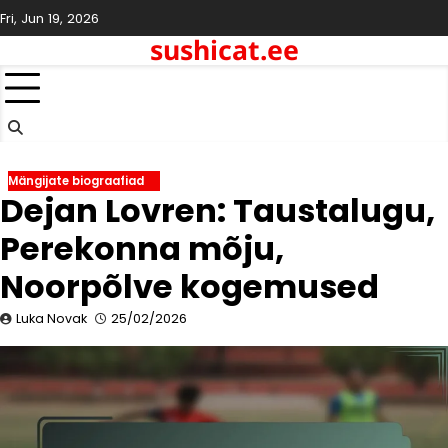
Skip
Fri, Jun 19, 2026
to
sushicat.ee
content
Mängijate biograafiad
Dejan Lovren: Taustalugu,
Perekonna mõju,
Noorpõlve kogemused
Luka Novak
25/02/2026