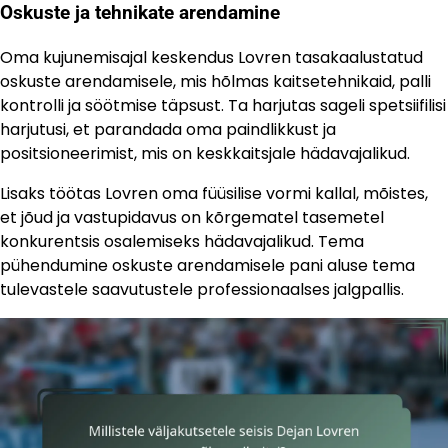
Oskuste ja tehnikate arendamine
Oma kujunemisajal keskendus Lovren tasakaalustatud
oskuste arendamisele, mis hõlmas kaitsetehnikaid, palli
kontrolli ja söötmise täpsust. Ta harjutas sageli spetsiifilisi
harjutusi, et parandada oma paindlikkust ja
positsioneerimist, mis on keskkaitsjale hädavajalikud.
Lisaks töötas Lovren oma füüsilise vormi kallal, mõistes,
et jõud ja vastupidavus on kõrgematel tasemetel
konkurentsis osalemiseks hädavajalikud. Tema
pühendumine oskuste arendamisele pani aluse tema
tulevastele saavutustele professionaalses jalgpallis.