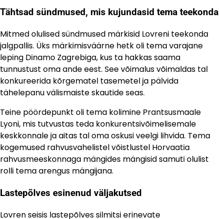
Tähtsad sündmused, mis kujundasid tema teekonda
Mitmed olulised sündmused märkisid Lovreni teekonda
jalgpallis. Üks märkimisväärne hetk oli tema varajane
leping Dinamo Zagrebiga, kus ta hakkas saama
tunnustust oma ande eest. See võimalus võimaldas tal
konkureerida kõrgematel tasemetel ja pälvida
tähelepanu välismaiste skautide seas.
Teine pöördepunkt oli tema kolimine Prantsusmaale
Lyoni, mis tutvustas teda konkurentsivõimelisemale
keskkonnale ja aitas tal oma oskusi veelgi lihvida. Tema
kogemused rahvusvahelistel võistlustel Horvaatia
rahvusmeeskonnaga mängides mängisid samuti olulist
rolli tema arengus mängijana.
Lastepõlves esinenud väljakutsed
Lovren seisis lastepõlves silmitsi erinevate