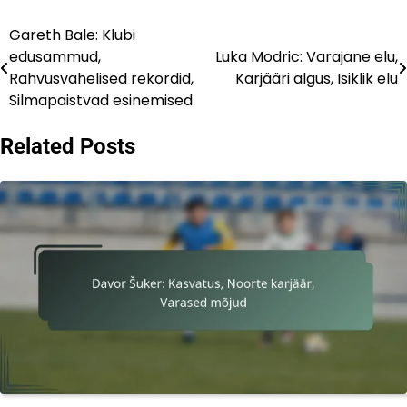
Gareth Bale: Klubi
Post
edusammud,
Luka Modric: Varajane elu,
navigation
Rahvusvahelised rekordid,
Karjääri algus, Isiklik elu
Silmapaistvad esinemised
Related Posts