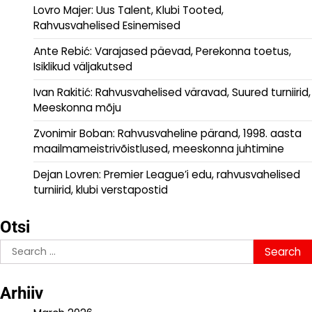
Lovro Majer: Uus Talent, Klubi Tooted,
Rahvusvahelised Esinemised
Ante Rebić: Varajased päevad, Perekonna toetus,
Isiklikud väljakutsed
Ivan Rakitić: Rahvusvahelised väravad, Suured turniirid,
Meeskonna mõju
Zvonimir Boban: Rahvusvaheline pärand, 1998. aasta
maailmameistrivõistlused, meeskonna juhtimine
Dejan Lovren: Premier League’i edu, rahvusvahelised
turniirid, klubi verstapostid
Otsi
Search
for:
Arhiiv