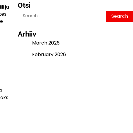
Otsi
i ja
Search
tes
for:
le
Arhiiv
March 2026
February 2026
a
aoks