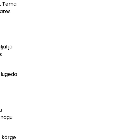
s. Tema
dates
jal ja
s
 lugeda
u
, nagu
t kõrge