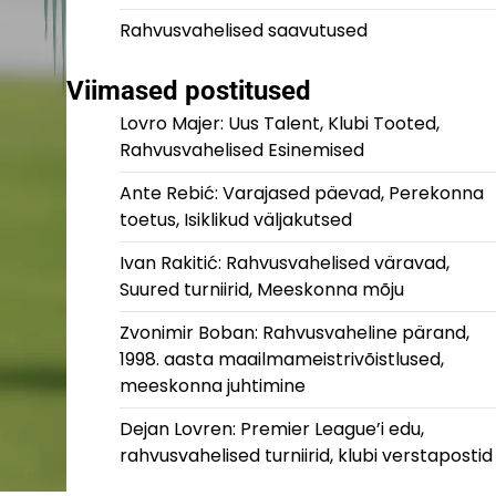
Rahvusvahelised saavutused
Viimased postitused
Lovro Majer: Uus Talent, Klubi Tooted,
Rahvusvahelised Esinemised
Ante Rebić: Varajased päevad, Perekonna
toetus, Isiklikud väljakutsed
Ivan Rakitić: Rahvusvahelised väravad,
Suured turniirid, Meeskonna mõju
Zvonimir Boban: Rahvusvaheline pärand,
1998. aasta maailmameistrivõistlused,
meeskonna juhtimine
Dejan Lovren: Premier League’i edu,
rahvusvahelised turniirid, klubi verstapostid