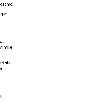
tõstma.
gut.
met
viimisel
d siis
ne
t