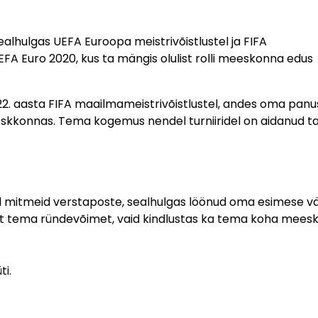
ealhulgas UEFA Euroopa meistrivõistlustel ja FIFA
EFA Euro 2020, kus ta mängis olulist rolli meeskonna edus
2022. aasta FIFA maailmameistrivõistlustel, andes oma pan
kkonnas. Tema kogemus nendel turniiridel on aidanud ta
ud mitmeid verstaposte, sealhulgas löönud oma esimese v
lt tema ründevõimet, vaid kindlustas ka tema koha mees
i.