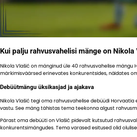
Kui palju rahvusvahelisi mänge on Nikola
Nikola Vlašić on mänginud üle 40 rahvusvahelise mängu
märkimisväärsed erinevates konkurentsides, näidates o
Debüütmängu üksikasjad ja ajakava
Nikola Vlašić tegi oma rahvusvahelise debüüdi Horvaatia 
vastu. See mäng tähistas tema teekonna algust rahvusmee
Pärast oma debüüti on Vlašić pidevalt kutsutud rahvusva
konkurentsimängudes. Tema varased esitused olid olulis