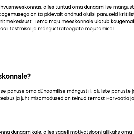
rahvusmeeskonnas, olles tuntud oma dünaamilise mängustiil
gemusega on ta pidevalt andnud olulisi panuseid kriitilis
t mitmekesisust. Tema mõju meeskonnale ulatub kaugema
raali tõstmisel ja mängustrateegiate mõjutamisel.
eskonnale?
 panuse oma dünaamilise mängustiili, oluliste panuste j
isus ja juhtimisomadused on teinud temast Horvaatia j
onna dünaamikale, olles sageli motivatsiooni allikaks oma