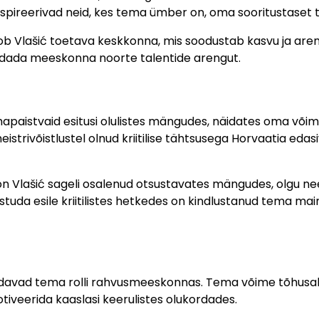
nspireerivad neid, kes tema ümber on, oma sooritustaset 
b Vlašić toetava keskkonna, mis soodustab kasvu ja aren
ndada meeskonna noorte talentide arengut.
mapaistvaid esitusi olulistes mängudes, näidates oma või
trivõistlustel olnud kriitilise tähtsusega Horvaatia edasi
on Vlašić sageli osalenud otsustavates mängudes, olgu nee
uda esile kriitilistes hetkedes on kindlustanud tema mai
endavad tema rolli rahvusmeeskonnas. Tema võime tõhusal
tiveerida kaaslasi keerulistes olukordades.