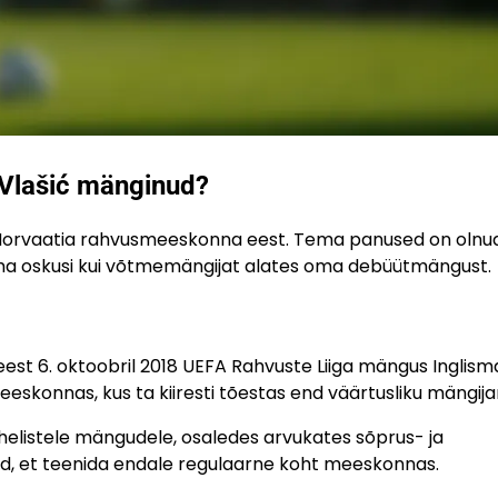
 Vlašić mänginud?
 Horvaatia rahvusmeeskonna eest. Tema panused on olnu
ma oskusi kui võtmemängijat alates oma debüütmängust.
eest 6. oktoobril 2018 UEFA Rahvuste Liiga mängus Inglis
skonnas, kus ta kiiresti tõestas end väärtusliku mängija
helistele mängudele, osaledes arvukates sõprus- ja
ed, et teenida endale regulaarne koht meeskonnas.