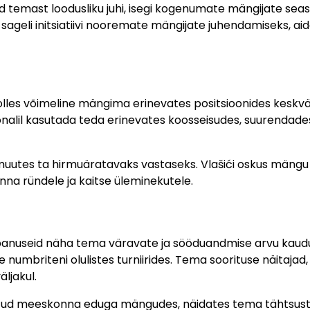
ad temast loodusliku juhi, isegi kogenumate mängijate sea
ageli initsiatiivi nooremate mängijate juhendamiseks, ai
olles võimeline mängima erinevates positsioonides keskväl
alil kasutada teda erinevates koosseisudes, suurendade
 muutes ta hirmuäratavaks vastaseks. Vlašići oskus mängu
onna ründele ja kaitse üleminekutele.
ći panuseid näha tema väravate ja sööduandmise arvu kaud
numbriteni olulistes turniirides. Tema soorituse näitajad
ljakul.
seotud meeskonna eduga mängudes, näidates tema tähtsus