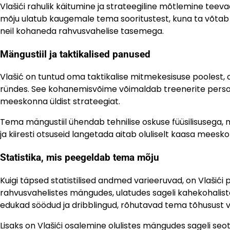
Vlašići rahulik käitumine ja strateegiline mõtlemine teev
mõju ulatub kaugemale tema sooritustest, kuna ta võtab s
neil kohaneda rahvusvahelise tasemega.
Mängustiil ja taktikalised panused
Vlašić on tuntud oma taktikalise mitmekesisuse poolest, 
ründes. See kohanemisvõime võimaldab treenerite person
meeskonna üldist strateegiat.
Tema mängustiil ühendab tehnilise oskuse füüsilisusega,
ja kiiresti otsuseid langetada aitab oluliselt kaasa meesk
Statistika, mis peegeldab tema mõju
Kuigi täpsed statistilised andmed varieeruvad, on Vlaši
rahvusvahelistes mängudes, ulatudes sageli kahekohaliste 
edukad söödud ja dribblingud, rõhutavad tema tõhusust vä
Lisaks on Vlašići osalemine olulistes mängudes sageli 