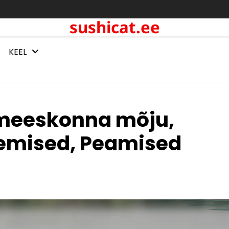
sushicat.ee
KEEL
smeeskonna mõju,
emised, Peamised