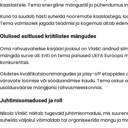
kaaslastele. Tema energiline mängustiil ja pühendumus i
Kuna ta suudab hästi suhelda nooremate kaaslastega, loo
Tema valmisolek jagada teadmisi ja kogemusi aitab ede
Olulised esitlused kriitilistes mängudes
Oma rahvusvahelise karjääri jooksul on Vlašić andnud sil
mängida surve all. Eriti on tema panused UEFA Euroopa meis
konkurentsis.
Olulistes kvalifikatsioonimängudes ja play-off etappides 
väravate löömise või sööduandmise kaudu. Tema oskus ast
usaldusväärse mängijana rahvusmeeskonnas.
Juhtimisomadused ja roll
Nikola Vlašić näitab tugevaid juhtimisomadusi, mis suur
suhelda väljakul võimaldab tal organiseerida mängu ja mo