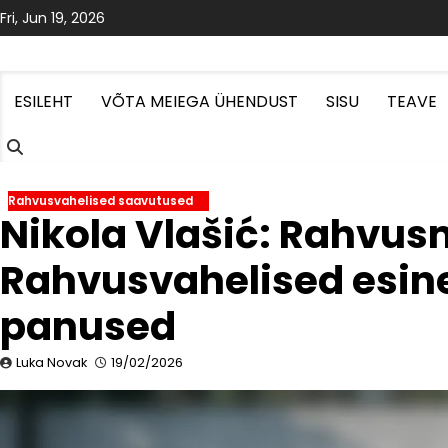
Skip
Fri, Jun 19, 2026
to
content
ESILEHT
VÕTA MEIEGA ÜHENDUST
SISU
TEAVE
Rahvusvahelised saavutused
Nikola Vlašić: Rahvu
Rahvusvahelised esin
panused
Luka Novak
19/02/2026