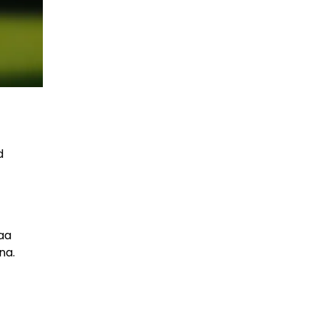
d
maa
na.