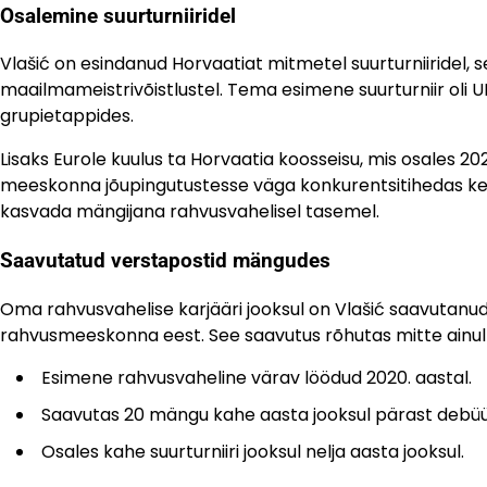
Osalemine suurturniiridel
Vlašić on esindanud Horvaatiat mitmetel suurturniiridel, s
maailmameistrivõistlustel. Tema esimene suurturniir oli U
grupietappides.
Lisaks Eurole kuulus ta Horvaatia koosseisu, mis osales 
meeskonna jõupingutustesse väga konkurentsitihedas kes
kasvada mängijana rahvusvahelisel tasemel.
Saavutatud verstapostid mängudes
Oma rahvusvahelise karjääri jooksul on Vlašić saavutan
rahvusmeeskonna eest. See saavutus rõhutas mitte ainu
Esimene rahvusvaheline värav löödud 2020. aastal.
Saavutas 20 mängu kahe aasta jooksul pärast debüüt
Osales kahe suurturniiri jooksul nelja aasta jooksul.