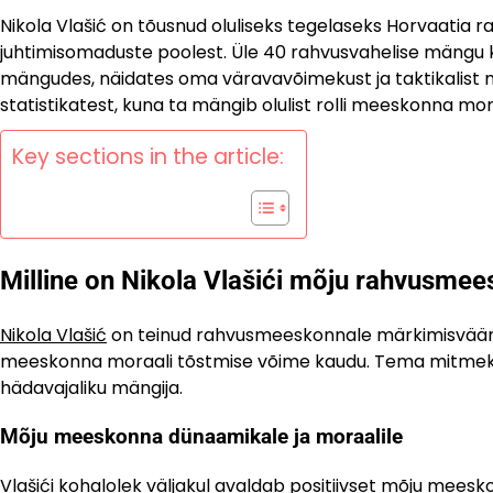
Nikola Vlašić on tõusnud oluliseks tegelaseks Horvaatia 
juhtimisomaduste poolest. Üle 40 rahvusvahelise mängu ko
mängudes, näidates oma väravavõimekust ja taktikalis
statistikatest, kuna ta mängib olulist rolli meeskonna mo
Key sections in the article:
Milline on Nikola Vlašići mõju rahvusme
Nikola Vlašić
on teinud rahvusmeeskonnale märkimisväärse
meeskonna moraali tõstmise võime kaudu. Tema mitmekes
hädavajaliku mängija.
Mõju meeskonna dünaamikale ja moraalile
Vlašići kohalolek väljakul avaldab positiivset mõju meesk