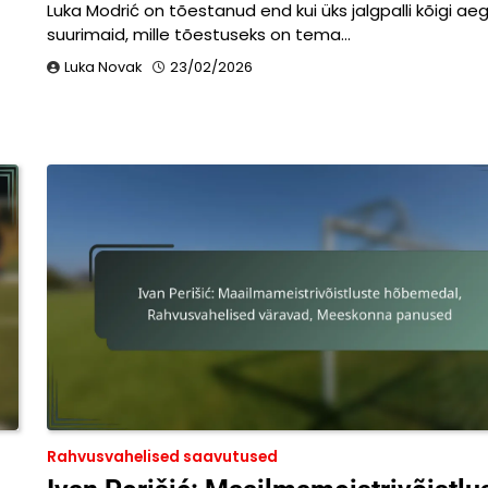
Luka Modrić on tõestanud end kui üks jalgpalli kõigi a
suurimaid, mille tõestuseks on tema…
Luka Novak
23/02/2026
Rahvusvahelised saavutused