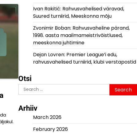
Ivan Rakitić: Rahvusvahelised väravad,
Suured turniirid, Meeskonna mõju
Zvonimir Boban: Rahvusvaheline pärand,
1998. aasta maailmameistrivõistlused,
meeskonna juhtimine
Dejan Lovren: Premier League’i edu,
rahvusvahelised turniirid, klubi verstapostid
Otsi
Search
a
for:
Arhiiv
eda
March 2026
jakul.
February 2026