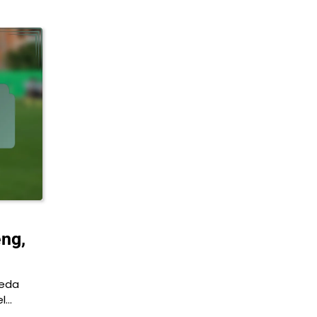
eng,
keda
el…