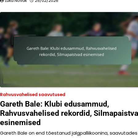
Luka Novak
25/02/2026
Rahvusvahelised saavutused
Gareth Bale: Klubi edusammud,
Rahvusvahelised rekordid, Silmapaistv
esinemised
Gareth Bale on end tõestanud jalgpalliikoonina, saavutades