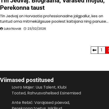
Tin Jedvaj: Biograafia, Varased mõjud,
Perekonna taust
Tin Jedvaj on Horvaatia professionaalne jalgpallur, kes on
tuntud oma mitmekülgsuse poolest kaitsjana ning panuse…
Luka Novak
23/02/2026
Posts
1
pagination
Viimased postitused
Lovro Majer: Uus Talent, Klubi
Tooted, Rahvusvahelised Esinemised
Ante Rebić: Varajased päevad,
Perekonna toetus, Isiklikud