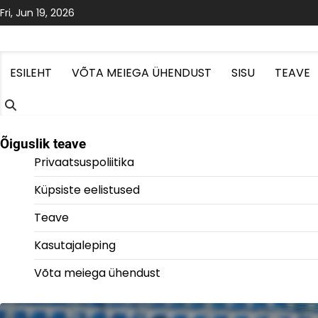
Skip
Fri, Jun 19, 2026
to
content
ESILEHT
VÕTA MEIEGA ÜHENDUST
SISU
TEAVE
Õiguslik teave
Privaatsuspoliitika
Küpsiste eelistused
Teave
Kasutajaleping
Võta meiega ühendust