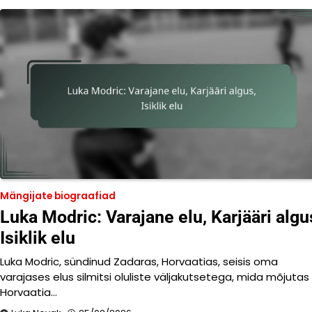
Mängijate biograafiad
Luka Modric: Varajane elu, Karjääri algu
Isiklik elu
Luka Modric, sündinud Zadaras, Horvaatias, seisis oma
varajases elus silmitsi oluliste väljakutsetega, mida mõjutas
Horvaatia…