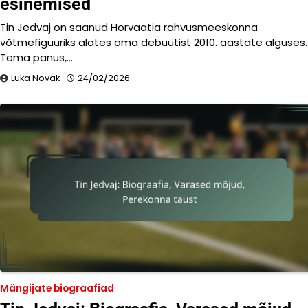
esinemised
Tin Jedvaj on saanud Horvaatia rahvusmeeskonna
võtmefiguuriks alates oma debüütist 2010. aastate alguses.
Tema panus,…
Luka Novak
24/02/2026
Mängijate biograafiad