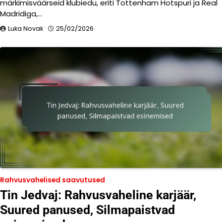
märkimisväärseid klubiedu, eriti Tottenham Hotspuri ja Real
Madridiga,…
Luka Novak
25/02/2026
Rahvusvahelised saavutused
Tin Jedvaj: Rahvusvaheline karjäär,
Suured panused, Silmapaistvad