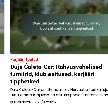
Karjääri Tooted
Duje Ćaleta-Car: Rahvusvahelised
turniirid, klubiesitused, karjääri
tipphetked
Duje Ćaleta-Car on silmapaistev Horvaatia keskkaitsja
tuntud oma mõjuvõimsa esituse poolest nii rahvusvah
Luka Novak
26/02/2026