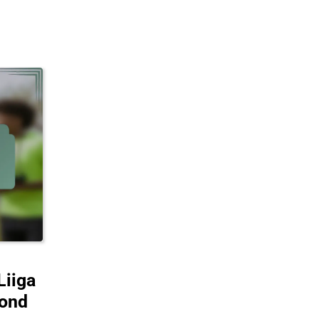
Liiga
kond