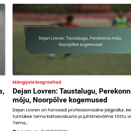
Mängijate biograafiad
s,
Dejan Lovren: Taustalugu, Perekonn
mõju, Noorpõlve kogemused
Dejan Lovren on horvaadi professionaalne jalgpallur, k
tuntakse tema kaitseoskuste ja juhtimisvõime tõttu väl
Tema…