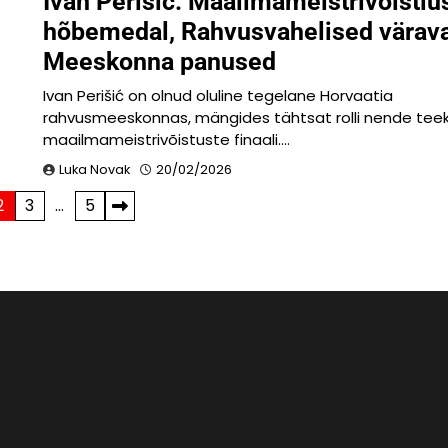
Ivan Perišić: Maailmameistrivõistlu
hõbemedal, Rahvusvahelised värav
Meeskonna panused
Ivan Perišić on olnud oluline tegelane Horvaatia
rahvusmeeskonnas, mängides tähtsat rolli nende tee
maailmameistrivõistuste finaali.…
Luka Novak
20/02/2026
2
3
…
5