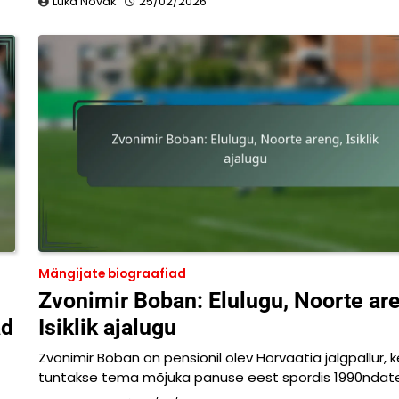
Luka Novak
25/02/2026
Mängijate biograafiad
Zvonimir Boban: Elulugu, Noorte ar
ad
Isiklik ajalugu
Zvonimir Boban on pensionil olev Horvaatia jalgpallur, 
tuntakse tema mõjuka panuse eest spordis 1990ndat