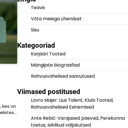
Teave
Võta meiega ühendust
Sisu
Kategooriad
Karjääri Tooted
Mängijate biograafiad
Rahvusvahelised saavutused
Viimased postitused
Lovro Majer: Uus Talent, Klubi Tooted,
, kes on
Rahvusvahelised Esinemised
elistes…
Ante Rebić: Varajased päevad, Perekonna
toetus, Isiklikud väljakutsed